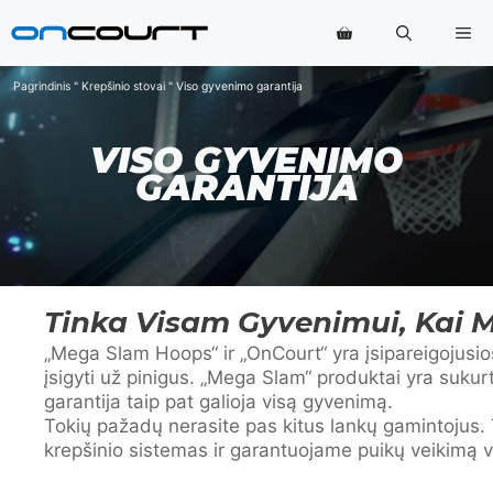
Pereiti
Me
prie
turinio
Pagrindinis
"
Krepšinio stovai
"
Viso gyvenimo garantija
VISO GYVENIMO
GARANTIJA
Tinka Visam Gyvenimui, Kai M
„Mega Slam Hoops“ ir „OnCourt“ yra įsipareigojusio
įsigyti už pinigus. „Mega Slam“ produktai yra sukur
garantija taip pat galioja visą gyvenimą.
Tokių pažadų nerasite pas kitus lankų gamintojus
krepšinio sistemas ir garantuojame puikų veikimą visą