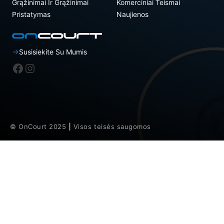
Grąžinimai Ir Grąžinimai
Komerciniai Teismai
Pristatymas
Naujienos
Susisiekite Su Mumis
„Facebook“
Instagram
© OnCourt 2025
|
Visos teisės saugomos