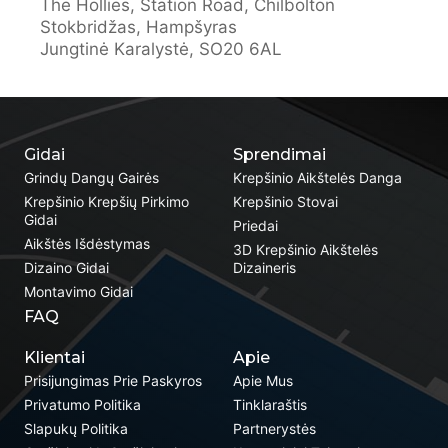
The Hollies, Station Road, Chilbolton
Stokbridžas, Hampšyras
Jungtinė Karalystė, SO20 6AL
Gidai
Sprendimai
Grindų Dangų Gairės
Krepšinio Aikštelės Danga
Krepšinio Krepšių Pirkimo
Krepšinio Stovai
Gidai
Priedai
Aikštės Išdėstymas
3D Krepšinio Aikštelės
Dizaino Gidai
Dizaineris
Montavimo Gidai
FAQ
Klientai
Apie
Prisijungimas Prie Paskyros
Apie Mus
Privatumo Politika
Tinklaraštis
Slapukų Politika
Partnerystės