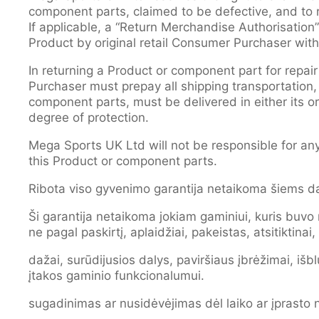
component parts, claimed to be defective, and to r
If applicable, a “Return Merchandise Authorisatio
Product by original retail Consumer Purchaser with 
In returning a Product or component part for repai
Purchaser must prepay all shipping transportation,
component parts, must be delivered in either its or
degree of protection.
Mega Sports UK Ltd will not be responsible for any
this Product or component parts.
Ribota viso gyvenimo garantija netaikoma šiems d
Ši garantija netaikoma jokiam gaminiui, kuris bu
ne pagal paskirtį, aplaidžiai, pakeistas, atsitikti
dažai, surūdijusios dalys, paviršiaus įbrėžimai, išb
įtakos gaminio funkcionalumui.
sugadinimas ar nusidėvėjimas dėl laiko ar įprasto 