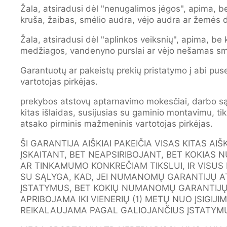
Žala, atsiradusi dėl "nenugalimos jėgos", apima, be
kruša, žaibas, smėlio audra, vėjo audra ar žemės 
Žala, atsiradusi dėl "aplinkos veiksnių", apima, be 
medžiagos, vandenyno purslai ar vėjo nešamas sm
Garantuotų ar pakeistų prekių pristatymo į abi pus
vartotojas pirkėjas.
prekybos atstovų aptarnavimo mokesčiai, darbo sąn
kitas išlaidas, susijusias su gaminio montavimu, ti
atsako pirminis mažmeninis vartotojas pirkėjas.
ŠI GARANTIJA AIŠKIAI PAKEIČIA VISAS KITAS A
ĮSKAITANT, BET NEAPSIRIBOJANT, BET KOKIA
AR TINKAMUMO KONKREČIAM TIKSLUI, IR VISUS 
SU SĄLYGA, KAD, JEI NUMANOMŲ GARANTIJŲ A
ĮSTATYMUS, BET KOKIŲ NUMANOMŲ GARANTIJŲ
APRIBOJAMA IKI VIENERIŲ (1) METŲ NUO ĮSIGIJI
REIKALAUJAMA PAGAL GALIOJANČIUS ĮSTATYM