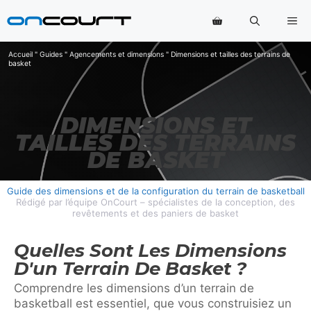
Aller
Me
au
contenu
Accueil
"
Guides
"
Agencements et dimensions
"
Dimensions et tailles des terrains de
basket
DIMENSIONS ET
TAILLES DES TERRAINS
DE BASKET
Guide des dimensions et de la configuration du terrain de basketball
Rédigé par l’équipe OnCourt – spécialistes de la conception, des
revêtements et des paniers de basket
Quelles Sont Les Dimensions
D'un Terrain De Basket ?
Comprendre les dimensions d’un terrain de
basketball est essentiel, que vous construisiez un