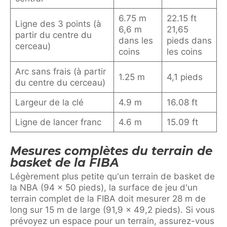
6.75 m
22.15 ft
Ligne des 3 points (à
6,6 m
21,65
partir du centre du
dans les
pieds dans
cerceau)
coins
les coins
Arc sans frais (à partir
1.25 m
4,1 pieds
du centre du cerceau)
Largeur de la clé
4.9 m
16.08 ft
Ligne de lancer franc
4.6 m
15.09 ft
Mesures complètes du terrain de
basket de la FIBA
Légèrement plus petite qu'un terrain de basket de
la NBA (94 x 50 pieds), la surface de jeu d'un
terrain complet de la FIBA doit mesurer 28 m de
long sur 15 m de large (91,9 x 49,2 pieds). Si vous
prévoyez un espace pour un terrain, assurez-vous