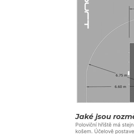
Jaké jsou rozmě
Poloviční hřiště má ste
košem. Účelově postaven