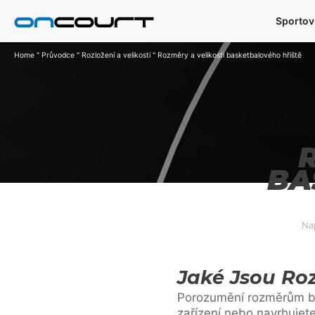
Přeskočit
Sportov
na
obsah
Home
"
Průvodce
"
Rozložení a velikosti
"
Rozměry a velikosti basketbalového hřiště
BA
Na
Jaké Jsou Ro
Porozumění rozměrům bas
zařízení nebo navrhujete