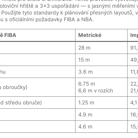
 poloviční hřiště a 3x3 uspořádání — s jasnými měřeními 
 Použijte tyto standardy k plánování přesných layoutů, 
du s oficiálními požadavky FIBA a NBA.
ě FIBA
Metrické
Im
28 m
91,
15 m
49,
hu
3.6 m
11,
6.75 m
22,
u obroučky)
6,6 m v rozích
21,
d středu obruče)
1.25 m
4,1
4.9 m
16,
4.6 m
15,