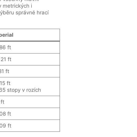
v metrických i
výběru správné hrací
perial
86 ft
21 ft
81 ft
15 ft
65 stopy v rozích
 ft
08 ft
09 ft