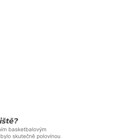
iště?
edním basketbalovým
 bylo skutečně polovinou