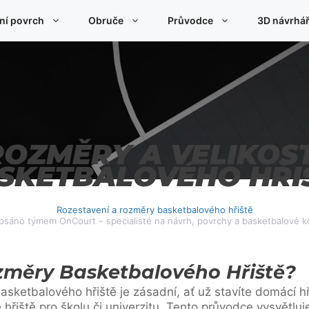
ní povrch
Obruče
Průvodce
3D návrhář
ROZMĚRY A VELIKOST
SKETBALOVÉHO HŘI
Rozestavení a rozměry basketbalového hřiště
psáno týmem OnCourt – specialisté na návrh, povrchy a basketbalové k
změry Basketbalového Hřiště?
ketbalového hřiště je zásadní, ať už stavíte domácí hř
 hřiště pro školu či univerzitu. Tento průvodce vysvětluj