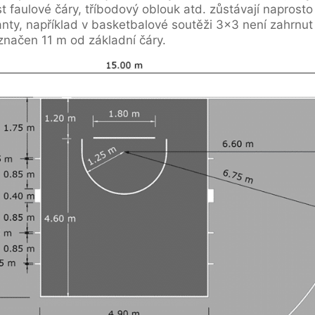
t faulové čáry, tříbodový oblouk atd. zůstávají naprosto
arianty, například v basketbalové soutěži 3×3 není zahrnu
značen 11 m od základní čáry.