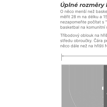
Úplné rozměry 
O něco menší než basket
měřit 28 m na délku a 15
nezapomeňte počítat s "
basketbal na komunitní 
Tříbodový oblouk na hřiš
středu obroučky. Čára pr
něco dále než na hřišti 