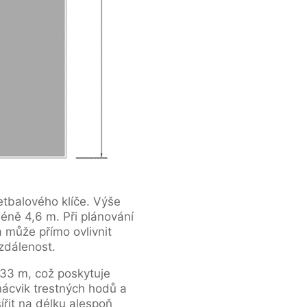
etbalového klíče. Výše
méně 4,6 m. Při plánování
a může přímo ovlivnit
zdálenost.
33 m, což poskytuje
 nácvik trestných hodů a
ířit na délku alespoň