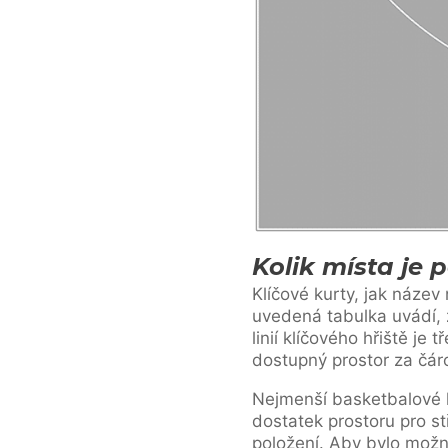
Kolik místa je 
Klíčové kurty, jak název
uvedená tabulka uvádí, ž
linií klíčového hřiště je
dostupný prostor za čáro
Nejmenší basketbalové 
dostatek prostoru pro st
položení. Aby bylo možné