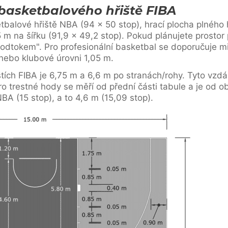
basketbalového hřiště FIBA
balové hřiště NBA (94 x 50 stop), hrací plocha plného 
 m na šířku (91,9 x 49,2 stop). Pokud plánujete prostor p
odtokem". Pro profesionální basketbal se doporučuje m
nebo klubové úrovni 1,05 m.
tích FIBA je 6,75 m a 6,6 m po stranách/rohy. Tyto vzdá
o trestné hody se měří od přední části tabule a je od o
NBA (15 stop), a to 4,6 m (15,09 stop).