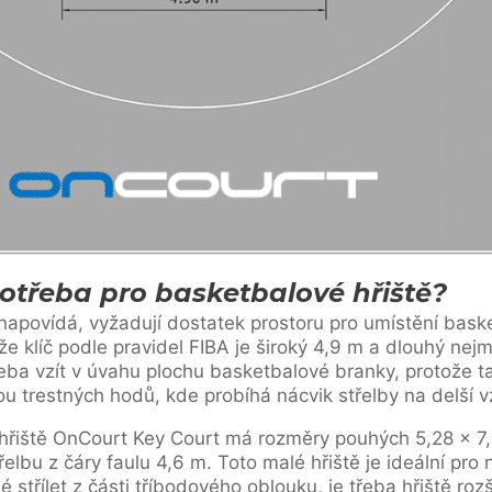
potřeba pro basketbalové hřiště?
 napovídá, vyžadují dostatek prostoru pro umístění bask
e klíč podle pravidel FIBA je široký 4,9 m a dlouhý nej
 třeba vzít v úvahu plochu basketbalové branky, protože t
u trestných hodů, kde probíhá nácvik střelby na delší v
hřiště OnCourt Key Court má rozměry pouhých 5,28 x 7,
řelbu z čáry faulu 4,6 m. Toto malé hřiště je ideální pro
 střílet z části tříbodového oblouku, je třeba hřiště rozš