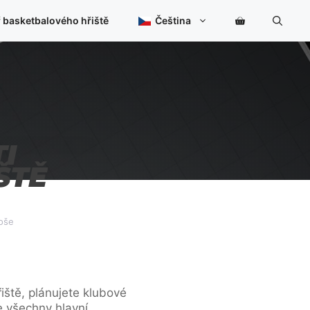
 basketbalového hřiště
Čeština
I
ŠTĚ
oše
iště, plánujete klubové
e všechny hlavní