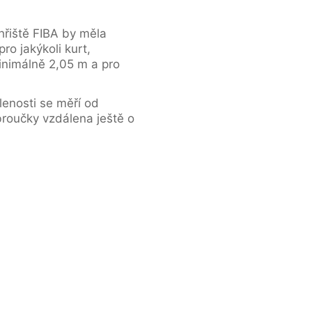
hřiště FIBA by měla
ro jakýkoli kurt,
inimálně 2,05 m a pro
lenosti se měří od
broučky vzdálena ještě o