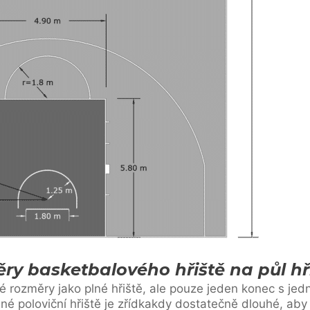
ry basketbalového hřiště na půl hř
jné rozměry jako plné hřiště, ale pouze jeden konec s j
é poloviční hřiště je zřídkakdy dostatečně dlouhé, aby