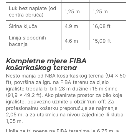
Luk bez naplate (od
1,25 m
1,25 m
centra obruča)
Širina ključa
4,9 m
16,08 ft
Linija slobodnih
4,6 m
15,09 ft
bacanja
Kompletne mjere FIBA
košarkaškog terena
Nešto manja od NBA košarkaškog terena (94 x 50
ft), površina za igru na FIBA terenu za cijelo
igralište trebala bi biti 28 m dužine i 15 m širine
(91,9 x 49,2 ft). Ako planirate prostor za bilo koje
igralište, obavezno uzmite u obzir ‘run-off’. Za
profesionalnu košarku preporučuje se najmanje
2,05 m, a za utakmicu na nivou zajednice ili kluba
1,05 m.
Linija za tri poena na FIBA terenima je 6,75 m, a