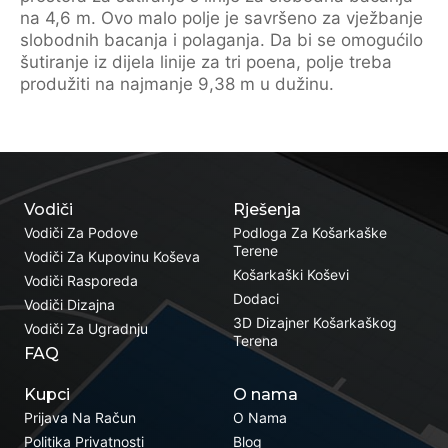
na 4,6 m. Ovo malo polje je savršeno za vježbanje
slobodnih bacanja i polaganja. Da bi se omogućilo
šutiranje iz dijela linije za tri poena, polje treba
produžiti na najmanje 9,38 m u dužinu.
Vodiči
Rješenja
Vodiči Za Podove
Podloga Za Košarkaške
Terene
Vodiči Za Kupovinu Koševa
Košarkaški Koševi
Vodiči Rasporeda
Dodaci
Vodiči Dizajna
3D Dizajner Košarkaškog
Vodiči Za Ugradnju
Terena
FAQ
Kupci
O nama
Prijava Na Račun
O Nama
Politika Privatnosti
Blog