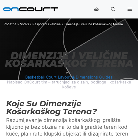
Preskoči
Me
na
sadržaj
Početna
»
Vodiči
»
Rasporedi i veličine
»
Dimenzije i veličine košarkaškog terena
DIMENZIJE I VELIČINE
KOŠARKAŠKOG TERENA
Basketball Court Layout & Dimensions Guides
Napisao OnCourt tim – stručnjaci za dizajn, podloge i košarkaške
koševe
Koje Su Dimenzije
Košarkaškog Terena?
Razumijevanje dimenzija košarkaškog igrališta
ključno je bez obzira na to da li gradite teren kod
kuće, planirate klupski objekat ili dizajnirate teren