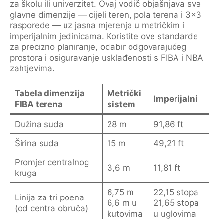
za školu ili univerzitet. Ovaj vodič objašnjava sve
glavne dimenzije — cijeli teren, pola terena i 3x3
rasporede — uz jasna mjerenja u metričkim i
imperijalnim jedinicama. Koristite ove standarde
za precizno planiranje, odabir odgovarajućeg
prostora i osiguravanje usklađenosti s FIBA i NBA
zahtjevima.
Tabela dimenzija
Metrički
Imperijalni
FIBA terena
sistem
Dužina suda
28 m
91,86 ft
Širina suda
15 m
49,21 ft
Promjer centralnog
3,6 m
11,81 ft
kruga
6,75 m
22,15 stopa
Linija za tri poena
6,6 m u
21,65 stopa
(od centra obruča)
kutovima
u uglovima