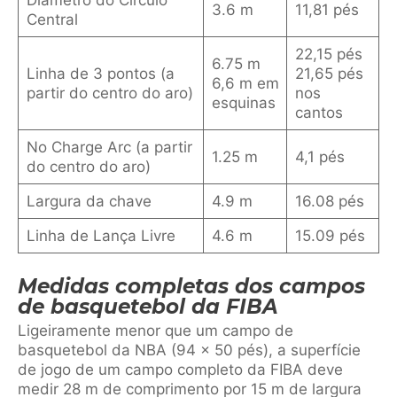
Diâmetro do Círculo
3.6 m
11,81 pés
Central
22,15 pés
6.75 m
Linha de 3 pontos (a
21,65 pés
6,6 m em
partir do centro do aro)
nos
esquinas
cantos
No Charge Arc (a partir
1.25 m
4,1 pés
do centro do aro)
Largura da chave
4.9 m
16.08 pés
Linha de Lança Livre
4.6 m
15.09 pés
Medidas completas dos campos
de basquetebol da FIBA
Ligeiramente menor que um campo de
basquetebol da NBA (94 x 50 pés), a superfície
de jogo de um campo completo da FIBA deve
medir 28 m de comprimento por 15 m de largura