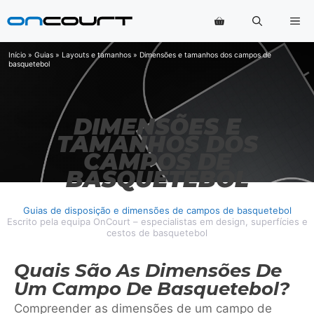
Saltar
Me
para
o
conteúdo
Início
»
Guias
»
Layouts e tamanhos
»
Dimensões e tamanhos dos campos de
basquetebol
DIMENSÕES E
TAMANHOS DOS
CAMPOS DE
BASQUETEBOL
Guias de disposição e dimensões de campos de basquetebol
Escrito pela equipa OnCourt – especialistas em design, superfícies e
cestos de basquetebol
Quais São As Dimensões De
Um Campo De Basquetebol?
Compreender as dimensões de um campo de