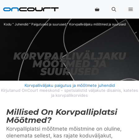
Skip
Me
to
content
Kodu
"
Juhendid
"
Paigutused ja suurused
"
Korvpalliväljaku mõõtmed ja suurused
KORVPALLIVÄLJAKU
MÕÕTMED JA
SUURUSED
Korvpalliväljaku paigutus ja mõõtmete juhendid
Kirjutanud OnCourt meeskond – spetsialistid väljakute disainis, katetes
ja korvpallikorvides
Millised On Korvpalliplatsi
Mõõtmed?
Korvpalliplatsi mõõtmete mõistmine on oluline,
olenemata sellest, kas rajate koduväljakut,