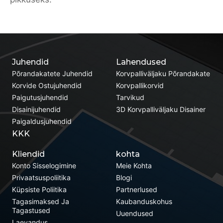
Juhendid
Lahendused
Põrandakatete Juhendid
Korvpalliväljaku Põrandakate
Korvide Ostujuhendid
Korvpallikorvid
Paigutusjuhendid
Tarvikud
Disainijuhendid
3D Korvpalliväljaku Disainer
Paigaldusjuhendid
KKK
Kliendid
kohta
Konto Sisselogimine
Meie Kohta
Privaatsuspoliitika
Blogi
Küpsiste Poliitika
Partnerlused
Tagasimaksed Ja
Kaubanduskohus
Tagastused
Uuendused
Laevandus