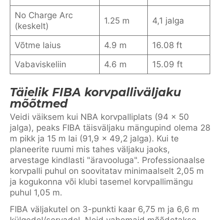
No Charge Arc
1.25 m
4,1 jalga
(keskelt)
Võtme laius
4.9 m
16.08 ft
Vabaviskeliin
4.6 m
15.09 ft
Täielik FIBA korvpalliväljaku
mõõtmed
Veidi väiksem kui NBA korvpalliplats (94 x 50
jalga), peaks FIBA täisväljaku mängupind olema 28
m pikk ja 15 m lai (91,9 x 49,2 jalga). Kui te
planeerite ruumi mis tahes väljaku jaoks,
arvestage kindlasti "äravooluga". Professionaalse
korvpalli puhul on soovitatav minimaalselt 2,05 m
ja kogukonna või klubi tasemel korvpallimängu
puhul 1,05 m.
FIBA väljakutel on 3-punkti kaar 6,75 m ja 6,6 m
külgedel/servadel. Neid vahemaid mõõdetakse