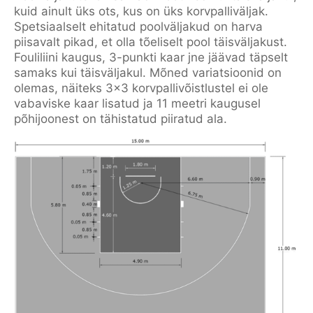
kuid ainult üks ots, kus on üks korvpalliväljak.
Spetsiaalselt ehitatud poolväljakud on harva
piisavalt pikad, et olla tõeliselt pool täisväljakust.
Fouliliini kaugus, 3-punkti kaar jne jäävad täpselt
samaks kui täisväljakul. Mõned variatsioonid on
olemas, näiteks 3×3 korvpallivõistlustel ei ole
vabaviske kaar lisatud ja 11 meetri kaugusel
põhijoonest on tähistatud piiratud ala.