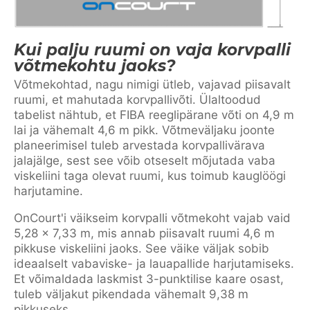
Kui palju ruumi on vaja korvpalli
võtmekohtu jaoks?
Võtmekohtad, nagu nimigi ütleb, vajavad piisavalt
ruumi, et mahutada korvpallivõti. Ülaltoodud
tabelist nähtub, et FIBA reeglipärane võti on 4,9 m
lai ja vähemalt 4,6 m pikk. Võtmeväljaku joonte
planeerimisel tuleb arvestada korvpallivärava
jalajälge, sest see võib otseselt mõjutada vaba
viskeliini taga olevat ruumi, kus toimub kauglöögi
harjutamine.
OnCourt'i väikseim korvpalli võtmekoht vajab vaid
5,28 x 7,33 m, mis annab piisavalt ruumi 4,6 m
pikkuse viskeliini jaoks. See väike väljak sobib
ideaalselt vabaviske- ja lauapallide harjutamiseks.
Et võimaldada laskmist 3-punktilise kaare osast,
tuleb väljakut pikendada vähemalt 9,38 m
pikkuseks.