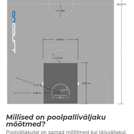
Millised on poolpalliväljaku
mõõtmed?
Poolväljakutel on samad mõõtmed kui täisväljakul,