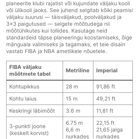
planeerite klubi rajatist või kujundate väljaku kooli
või ülikooli jaoks. See juhend selgitab kõiki peamisi
väljaku suurusi — täisväljakud, poolväljakud ja
3x3 paigutused — selgete mõõtudega nii
mõõtühikutes kui tollides. Kasutage neid
standardeid täpse planeeringu koostamiseks, õige
mänguala valimiseks ja tagamaks, et teie disain
vastab FIBA ja NBA ametlikele nõuetele.
FIBA väljaku
Metriline
Imperial
mõõtmete tabel
Kohtupikkus
28 m
91,86 ft
Kohtu laius
15 m
49,21 ft
Keskringi läbimõõt
3.6 m
11,81 ft
6.75 m
22,15 ft
3-punkti joone
6,6 m
21,65 jalga
(keskelt korvist)
nurkades
nurkades