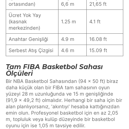
ortasından)
6,6 m
21,65 ft
Ücret Yok Yay
(kasnak
1.25 m
4.1 ft
merkezinden)
Anahtar Genişliği
4.9 m
16.08 ft
Serbest Atış Çizgisi
4.6 m
15.09 ft
Tam FIBA Basketbol Sahası
Ölçüleri
Bir NBA Basketbol Sahasından (94 x 50 ft) biraz
daha küçük olan bir FIBA tam sahasının oyun
yüzeyi 28 m uzunluğunda ve 15 m genişliğinde
(91,9 x 49,2 ft) olmalıdır. Herhangi bir saha için bir
alan planlıyorsanız, 'akıntıyı' hesaba kattığınızdan
emin olun. Profesyonel basketbol için en az 2,05
m, topluluk veya kulüp düzeyinde bir basketbol
oyunu için ise 1,05 m tavsiye edilir.