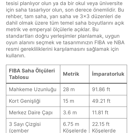
tesisi planlıyor olun ya da bir okul veya üniversite
için saha tasarlıyor olun, son derece önemlidir. Bu
rehber, tam saha, yarı saha ve 3x3 düzenleri de
dahil olmak üzere tüm temel saha boyutlarını açık
metrik ve emperyal ölçülerle açıklar. Bu
standartları doğru yerleşimler planlamak, uygun
oyun alanını seçmek ve tasarımınızın FIBA ve NBA
resmi gerekliliklerini karşılamasını sağlamak için
kullanın.
FIBA Saha Ölçüleri
Metrik
İmparatorluk
Tablosu
Mahkeme Uzunluğu
28 m
91.86 ft
Kort Genişliği
15 m
49.21 ft
Merkez Daire Çapı
3.6 m
11.81 ft
3 Sayı Çizgisi
6.75 m
22.15 ft
(çember
Köşelerde
Köşelerde