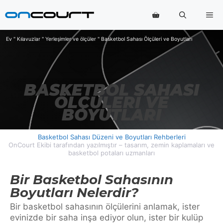
İçeriğe
Me
geç
Ev
"
Kılavuzlar
"
Yerleşimler ve ölçüler
"
Basketbol Sahası Ölçüleri ve Boyutları
BASKETBOL SAHASI
ÖLÇÜLERI VE
BOYUTLARI
Basketbol Sahası Düzeni ve Boyutları Rehberleri
OnCourt Ekibi tarafından yazılmıştır – tasarım, zemin kaplamaları ve
basketbol potaları uzmanları
Bir Basketbol Sahasının
Boyutları Nelerdir?
Bir basketbol sahasının ölçülerini anlamak, ister
evinizde bir saha inşa ediyor olun, ister bir kulüp