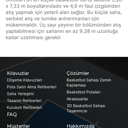
x 7,33 m boyutlarındadır ve 4,6 m faul çizgisinden
atış yapmak için yeterli alan sağlar. Bu küçük saha,
serbest atış ve turnike antrenmanları için
mükemmeldir. Üç sayı yayının bir bölümünden atış
yapılabilmesi için sahanın en az 9,38 m uzunluğa
kadar uzatılması gerekir.
Kılavuzlar
Çözümler
Döşeme Kılavuzları
Basketbol Sahası Zemin
Kaplaması
Pota Satın Alma Rehberleri
Basketbol Potaları
Saha Yerleşimi
Aksesuarlar
Tasarım Rehberleri
3D Basketbol Sahası
Kurulum Rehberleri
Tasarımcısı
FAQ
Müşteriler
Hakkımızda