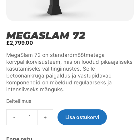
MEGASLAM 72
£
2,799.00
MegaSlam 72 on standardmõõtmetega
korvpallikorvisüsteem, mis on loodud pikaajaliseks
kasutamiseks välitingimustes. Selle
betoonankruga paigaldus ja vastupidavad
komponendid on mõeldud regulaarseks ja
intensiivseks mänguks.
Eeltellimus
-
+
Lisa ostukorvi
MegaSlam
72
kogus
Enne ostu