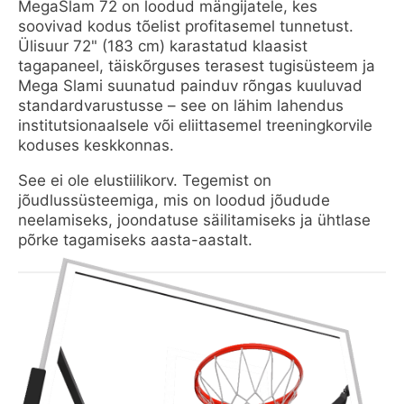
MegaSlam 72 on loodud mängijatele, kes
soovivad kodus tõelist profitasemel tunnetust.
Ülisuur 72" (183 cm) karastatud klaasist
tagapaneel, täiskõrguses terasest tugisüsteem ja
Mega Slami suunatud painduv rõngas kuuluvad
standardvarustusse – see on lähim lahendus
institutsionaalsele või eliittasemel treeningkorvile
koduses keskkonnas.
See ei ole elustiilikorv. Tegemist on
jõudlussüsteemiga, mis on loodud jõudude
neelamiseks, joondatuse säilitamiseks ja ühtlase
põrke tagamiseks aasta-aastalt.