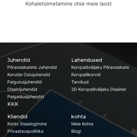
Kohaletoimetamine otse meie laost
Juhendid
Lahendused
Põrandakatete Juhendid
Korvpalliväljaku Põrandakate
Korvide Ostujuhendid
Korvpallikorvid
Paigutusjuhendid
Tarvikud
Disainijuhendid
3D Korvpalliväljaku Disainer
Paigaldusjuhendid
KKK
Kliendid
kohta
Konto Sisselogimine
Meie Kohta
Privaatsuspoliitika
Blogi