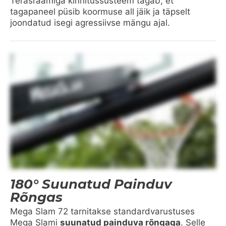
Terasraamiga kinnitussüsteem tagab, et
tagapaneel püsib koormuse all jäik ja täpselt
joondatud isegi agressiivse mängu ajal.
180° Suunatud Painduv
Rõngas
Mega Slam 72 tarnitakse standardvarustuses
Mega Slami
suunatud painduva rõngaga
. Selle