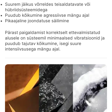
Suurem jäikus võrreldes teisaldatavate või
hübriidsüsteemidega
Puudub kõikumine agressiivse mängu ajal
Pikaajaline joondatuse säilimine
Pärast paigaldamist korrektselt ettevalmistatud
alusele on süsteemil minimaalsed vibratsioonid ja
puudub tajutav kõikumine, isegi suure
intensiivsusega mängu ajal.