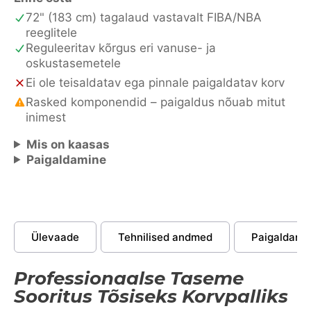
72" (183 cm) tagalaud vastavalt FIBA/NBA
reeglitele
Reguleeritav kõrgus eri vanuse- ja
oskustasemetele
Ei ole teisaldatav ega pinnale paigaldatav korv
Rasked komponendid – paigaldus nõuab mitut
inimest
Mis on kaasas
Paigaldamine
Ülevaade
Tehnilised andmed
Paigaldami
Professionaalse Taseme
Sooritus Tõsiseks Korvpalliks