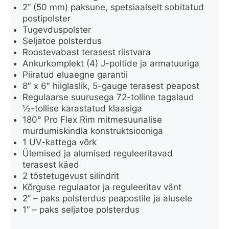
2” (50 mm) paksune, spetsiaalselt sobitatud
postipolster
Tugevduspolster
Seljatoe polsterdus
Roostevabast terasest riistvara
Ankurkomplekt (4) J-poltide ja armatuuriga
Piiratud eluaegne garantii
8″ x 6″ hiiglaslik, 5-gauge terasest peapost
Regulaarse suurusega 72-tolline tagalaud
½-tollise karastatud klaasiga
180° Pro Flex Rim mitmesuunalise
murdumiskindla konstruktsiooniga
1 UV-kattega võrk
Ülemised ja alumised reguleeritavad
terasest käed
2 tõstetugevust silindrit
Kõrguse regulaator ja reguleeritav vänt
2” – paks polsterdus peapostile ja alusele
1” – paks seljatoe polsterdus