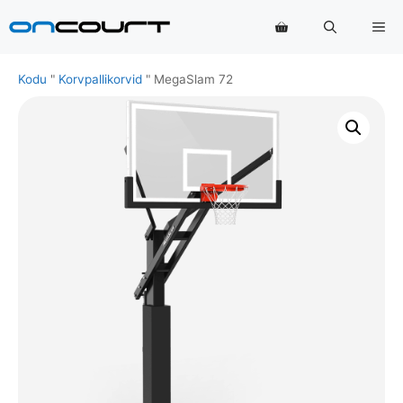
Skip
Me
to
content
Kodu
"
Korvpallikorvid
"
MegaSlam 72