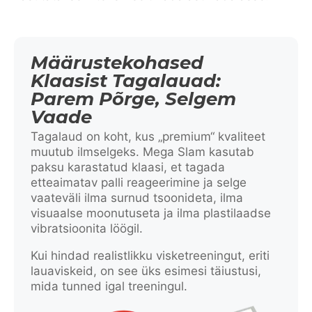
Määrustekohased
Klaasist Tagalauad:
Parem Põrge, Selgem
Vaade
Tagalaud on koht, kus „premium“ kvaliteet
muutub ilmselgeks. Mega Slam kasutab
paksu karastatud klaasi, et tagada
etteaimatav palli reageerimine ja selge
vaateväli ilma surnud tsoonideta, ilma
visuaalse moonutuseta ja ilma plastilaadse
vibratsioonita löögil.
Kui hindad realistlikku visketreeningut, eriti
lauaviskeid, on see üks esimesi täiustusi,
mida tunned igal treeningul.