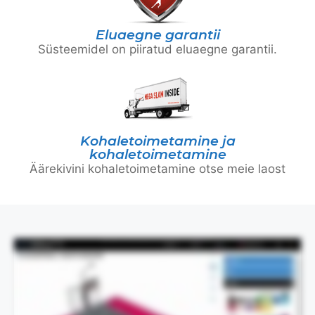
Eluaegne garantii
Süsteemidel on piiratud eluaegne garantii.
Kohaletoimetamine ja
kohaletoimetamine
Äärekivini kohaletoimetamine otse meie laost
See video tutvustab disainiprotsessi visuaalselt ja ei sisalda kõnet.