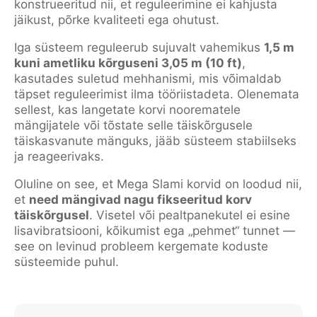
konstrueeritud nii, et reguleerimine ei kahjusta
jäikust, põrke kvaliteeti ega ohutust.
Iga süsteem reguleerub sujuvalt vahemikus
1,5 m
kuni ametliku kõrguseni 3,05 m (10 ft)
,
kasutades suletud mehhanismi, mis võimaldab
täpset reguleerimist ilma tööriistadeta. Olenemata
sellest, kas langetate korvi noorematele
mängijatele või tõstate selle täiskõrgusele
täiskasvanute mänguks, jääb süsteem stabiilseks
ja reageerivaks.
Oluline on see, et Mega Slami korvid on loodud nii,
et
need mängivad nagu fikseeritud korv
täiskõrgusel
. Visetel või pealtpanekutel ei esine
lisavibratsiooni, kõikumist ega „pehmet“ tunnet —
see on levinud probleem kergemate koduste
süsteemide puhul.