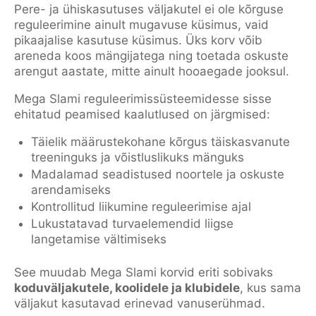
Pere- ja ühiskasutuses väljakutel ei ole kõrguse
reguleerimine ainult mugavuse küsimus, vaid
pikaajalise kasutuse küsimus. Üks korv võib
areneda koos mängijatega ning toetada oskuste
arengut aastate, mitte ainult hooaegade jooksul.
Mega Slami reguleerimissüsteemidesse sisse
ehitatud peamised kaalutlused on järgmised:
Täielik määrustekohane kõrgus täiskasvanute
treeninguks ja võistluslikuks mänguks
Madalamad seadistused noortele ja oskuste
arendamiseks
Kontrollitud liikumine reguleerimise ajal
Lukustatavad turvaelemendid liigse
langetamise vältimiseks
See muudab Mega Slami korvid eriti sobivaks
koduväljakutele, koolidele ja klubidele
, kus sama
väljakut kasutavad erinevad vanuserühmad.