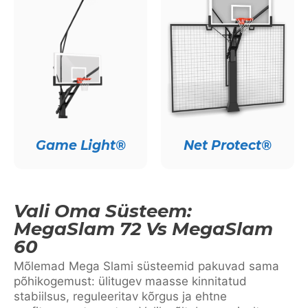
Game Light®
Net Protect®
Vali Oma Süsteem:
MegaSlam 72 Vs MegaSlam
60
Mõlemad Mega Slami süsteemid pakuvad sama
põhikogemust: ülitugev maasse kinnitatud
stabiilsus, reguleeritav kõrgus ja ehtne