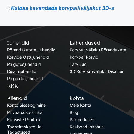
Kuidas kavandada korvpalliväljakut 3D-s
Juhendid
Lahendused
Põrandakatete Juhendid
Korvpalliväljaku Põrandakate
Korvide Ostujuhendid
Korvpallikorvid
Paigutusjuhendid
Tarvikud
Disainijuhendid
3D Korvpalliväljaku Disainer
Paigaldusjuhendid
KKK
Kliendid
kohta
Konto Sisselogimine
Meie Kohta
Privaatsuspoliitika
Blogi
Küpsiste Poliitika
Partnerlused
Tagasimaksed Ja
Kaubanduskohus
Tagastused
Uuendused