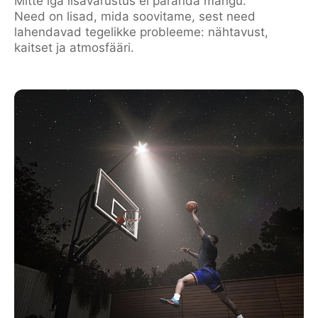
Mitte iga lisavarustus ei paranda mängu.
Need on lisad, mida soovitame, sest need
lahendavad tegelikke probleeme: nähtavust,
kaitset ja atmosfääri.