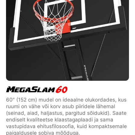
60″ (152 cm) mudel on ideaalne olukordades, kus
ruumi on vähe või korv asub piiridele lähemal
(seinad, aiad, haljastus, pargitud sõidukid). Saate
endiselt kvaliteetse klaastagaplaadi ja sama
vastupidava ehitusfilosoofia, kuid kompaktsemale
paigaldusele sobiva mõõduga.