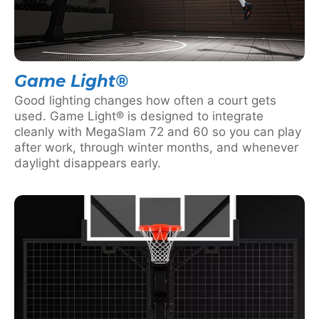
Game Light®
Good lighting changes how often a court gets
used. Game Light® is designed to integrate
cleanly with MegaSlam 72 and 60 so you can play
after work, through winter months, and whenever
daylight disappears early.