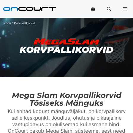
Skip
Me
to
content
Kodu
"
Korvpallikorvid
KORVPALLIKORVID
Mega Slam Korvpallikorvid
Tõsiseks Mänguks
Kui ehitad kodust mänguväljakut, on korvpallikorv
selle keskpunkt. Jõudlus, ohutus ja pikaajaline
vastupidavus on olulisemad kui esmane hind.
OnCourt pakub Mega Slami süsteeme, sest need