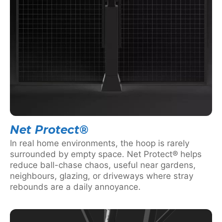
Net Protect®
In real home environments, the hoop is rarely
surrounded by empty space. Net Protect® helps
reduce ball-chase chaos, useful near gardens,
neighbours, glazing, or driveways where stray
rebounds are a daily annoyance.