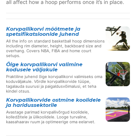
all affect how a hoop performs once it’s in place.
Korvpallikorvi mõõtmete ja
spetsifikatsioonide juhend
All the info on standard basketball hoop dimensions
including rim diameter, height, backboard size and
overhang. Covers NBA, FIBA and home court
setups.
Õige korvpallikorvi valimine
kodusele väljakule
Praktiline juhend õige korvpallikorvi valimiseks oma
koduväljakule. Võrdle korvpallikorvide tüüpe,
tagalauda suurusi ja paigaldusvõimalusi, et teha
kindel otsus.
Korvpallikorvide ostmine koolidele
ja haridussektorile
Avastage parimad korvpallivõrgud koolidele,
kolledžitele ja ülikoolidele. Looge turvaline,
kaasahaarav ruum ja optimeerige oma eelarvet.