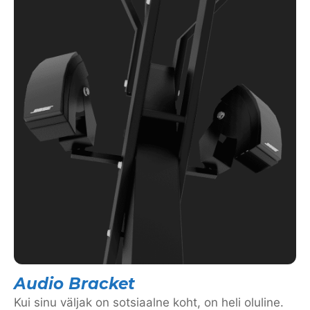
Audio Bracket
Kui sinu väljak on sotsiaalne koht, on heli oluline.