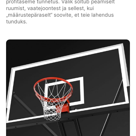
profitaseme tunnetus. Valik sõltub peamiselt
ruumist, vaatejoontest ja sellest, kui
„määrustepäraselt“ soovite, et teie lahendus
tunduks.