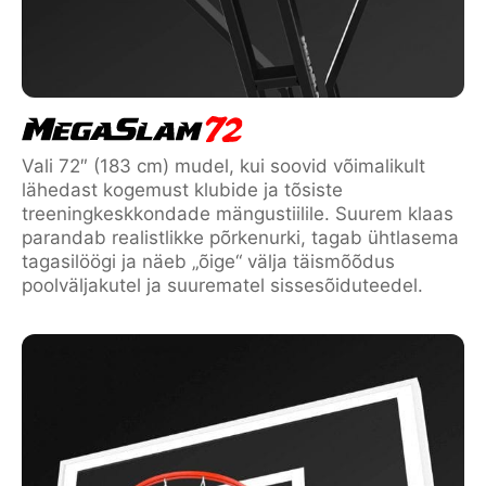
Vali 72″ (183 cm) mudel, kui soovid võimalikult
lähedast kogemust klubide ja tõsiste
treeningkeskkondade mängustiilile. Suurem klaas
parandab realistlikke põrkenurki, tagab ühtlasema
tagasilöögi ja näeb „õige“ välja täismõõdus
poolväljakutel ja suurematel sissesõiduteedel.