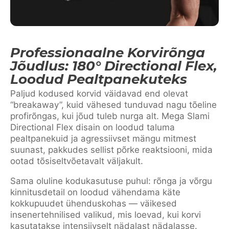
Professionaalne Korvirõnga
Jõudlus: 180° Directional Flex,
Loodud Pealtpanekuteks
Paljud kodused korvid väidavad end olevat
“breakaway”, kuid vähesed tunduvad nagu tõeline
profirõngas, kui jõud tuleb nurga alt. Mega Slami
Directional Flex disain on loodud taluma
pealtpanekuid ja agressiivset mängu mitmest
suunast, pakkudes sellist põrke reaktsiooni, mida
ootad tõsiseltvõetavalt väljakult.
Sama oluline kodukasutuse puhul: rõnga ja võrgu
kinnitusdetail on loodud vähendama käte
kokkupuudet ühenduskohas — väikesed
insenertehnilised valikud, mis loevad, kui korvi
kasutatakse intensiivselt nädalast nädalasse.