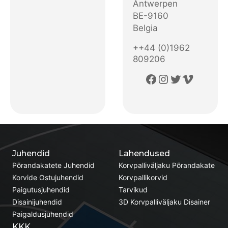
Antwerpen
BE-9160
Belgia
++44 (0)1962
809206
Facebook
Instagram
Twitter
Vimeo
Juhendid
Lahendused
Põrandakatete Juhendid
Korvpalliväljaku Põrandakate
Korvide Ostujuhendid
Korvpallikorvid
Paigutusjuhendid
Tarvikud
Disainijuhendid
3D Korvpalliväljaku Disainer
Paigaldusjuhendid
KKK