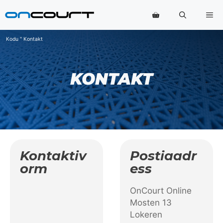
Skip
Me
to
content
Kodu
"
Kontakt
KONTAKT
Kontaktiv
Postiaadr
Orm
Ess
OnCourt Online
Mosten 13
Lokeren