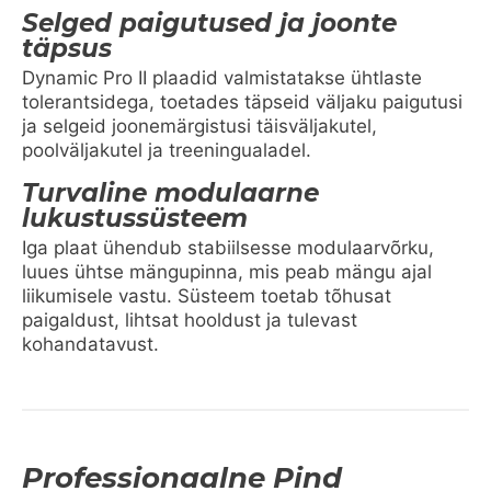
Selged paigutused ja joonte
täpsus
Dynamic Pro II plaadid valmistatakse ühtlaste
tolerantsidega, toetades täpseid väljaku paigutusi
ja selgeid joonemärgistusi täisväljakutel,
poolväljakutel ja treeningualadel.
Turvaline modulaarne
lukustussüsteem
Iga plaat ühendub stabiilsesse modulaarvõrku,
luues ühtse mängupinna, mis peab mängu ajal
liikumisele vastu. Süsteem toetab tõhusat
paigaldust, lihtsat hooldust ja tulevast
kohandatavust.
Professionaalne Pind