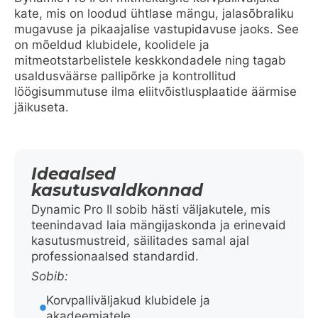
kate, mis on loodud ühtlase mängu, jalasõbraliku
mugavuse ja pikaajalise vastupidavuse jaoks. See
on mõeldud klubidele, koolidele ja
mitmeotstarbelistele keskkondadele ning tagab
usaldusväärse pallipõrke ja kontrollitud
löögisummutuse ilma eliitvõistlusplaatide äärmise
jäikuseta.
Ideaalsed
kasutusvaldkonnad
Dynamic Pro II sobib hästi väljakutele, mis
teenindavad laia mängijaskonda ja erinevaid
kasutusmustreid, säilitades samal ajal
professionaalsed standardid.
Sobib:
Korvpalliväljakud klubidele ja
akadeemiatele