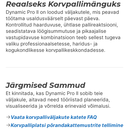
Reaalseks Korvpallimänguks
Dynamic Pro II on loodud väljakutele, mis peavad
töötama usaldusväärselt päevast päeva.
Kontrollitud haarduvuse, ühtlase pallireaktsiooni,
seadistatava löögisummutuse ja pikaajalise
vastupidavuse kombinatsioon teeb sellest tugeva
valiku professionaalsetesse, haridus- ja
kogukondlikesse korvpallikeskkondadesse.
Järgmised Sammud
Et kinnitada, kas Dynamic Pro II sobib teie
väljakule, aitavad need tööriistad planeerida,
visualiseerida ja võrrelda erinevaid võimalusi.
Vaata korvpalliväljakute katete FAQ
Korvpalliplatsi põrandakattemustrite tellimine