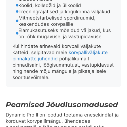
Koolid, kolledžid ja ülikoolid
Treeningrajatised ja kogukonna väljakud
Mitmeotstarbelised spordiruumid,
keskendudes korvpallile
Elamukasutuseks mõeldud väljakud, kus
on rõhk mugavusel ja vastupidavusel
Kui hindate erinevaid korvpalliväljakute
katteid, selgitavad meie
korvpalliväljakute
pinnakatte juhendid
põhjalikumalt
pinnadisaini, löögisummutust, vastupidavust
ning nende mõju mängule ja pikaajalisele
sooritusvõimele.
Peamised Jõudlusomadused
Dynamic Pro II on loodud toetama enesekindlat ja
korduvat korvpallimängu, ühendades