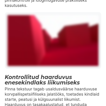
pinnakontrolli ja löögimugavuse praktiliseks
kasutuseks.
Kontrollitud haarduvus
enesekindlaks liikumiseks
Pinna tekstuur tagab usaldusväärse haarduvuse
korvpallispetsiifiliseks jalatööks, toetades kindlaid
starte, peatusi ja külgsuunalist liikumist.
Haarduvus on tasakaalustatud, et tunduda