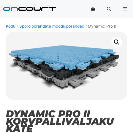
Skip
Me
to
content
Kodu
"
Spordipõrandate moodulpõrandad
"
Dynamic Pro II
DYNAMIC PRO II
KORVPALLIVÄLJAKU
KATE