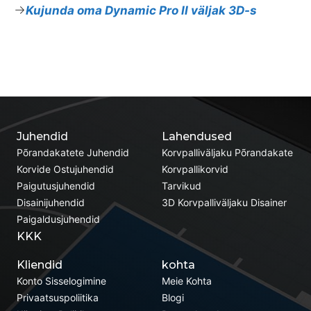
Kujunda oma Dynamic Pro II väljak 3D-s
Juhendid
Lahendused
Põrandakatete Juhendid
Korvpalliväljaku Põrandakate
Korvide Ostujuhendid
Korvpallikorvid
Paigutusjuhendid
Tarvikud
Disainijuhendid
3D Korvpalliväljaku Disainer
Paigaldusjuhendid
KKK
Kliendid
kohta
Konto Sisselogimine
Meie Kohta
Privaatsuspoliitika
Blogi