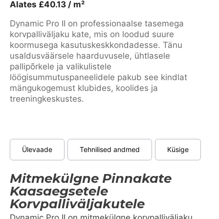
Alates
£
40.13
/ m²
Dynamic Pro II on professionaalse tasemega
korvpalliväljaku kate, mis on loodud suure
koormusega kasutuskeskkondadesse. Tänu
usaldusväärsele haarduvusele, ühtlasele
pallipõrkele ja valikulistele
löögisummutuspaneelidele pakub see kindlat
mängukogemust klubides, koolides ja
treeningkeskustes.
Ülevaade
Tehnilised andmed
Küsige
Mitmekülgne Pinnakate
Kaasaegsetele
Korvpalliväljakutele
Dynamic Pro II on mitmekülgne korvpalliväljaku