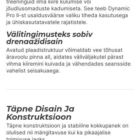
treeninguid ilma kiire kulumise või
jõudlusomaduste kadumiseta. See teeb Dynamic
Pro II-st usaldusväärse valiku tiheda kasutusega
ja ühiskasutatavatele rajatistele.
Välitingimusteks sobiv
drenaažidisain
Avatud plaadistruktuur võimaldab vee tõhusat
äravoolu pinna all, aidates väliväljakutel pärast
vihma kiiremini kuivada ja vähendades seansside
vahelist seisakuaega.
Täpne Disain Ja
Konstruktsioon
Täpne konstruktsioon ja stabiilne kokkupanek on
olulised nii mängitavuse kui ka pikaajalise
toimivuse jaoks.