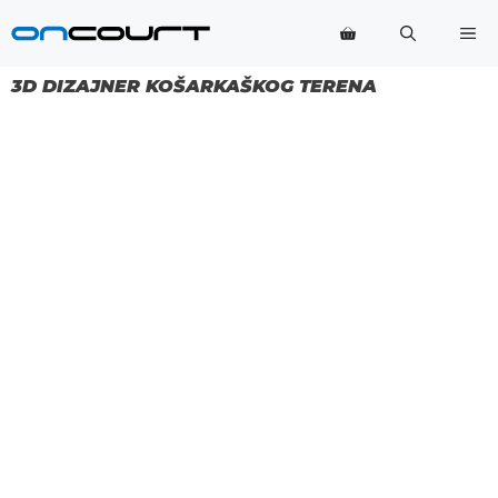
Preskoči
Me
na
sadržaj
3D DIZAJNER KOŠARKAŠKOG TERENA