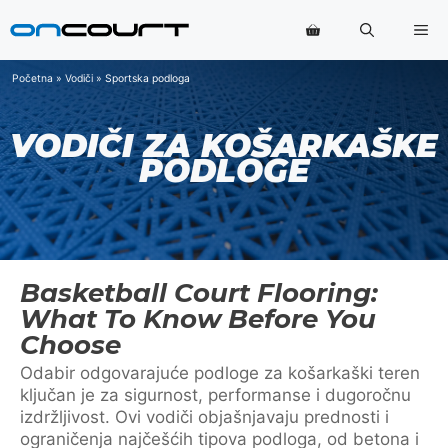
Preskoči
Me
na
sadržaj
Početna
»
Vodiči
»
Sportska podloga
VODIČI ZA KOŠARKAŠKE
PODLOGE
Basketball Court Flooring:
What To Know Before You
Choose
Odabir odgovarajuće podloge za košarkaški teren
ključan je za sigurnost, performanse i dugoročnu
izdržljivost. Ovi vodiči objašnjavaju prednosti i
ograničenja najčešćih tipova podloga, od betona i