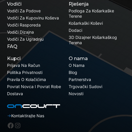
Vodiči
Rješenja
Vodiči Za Podove
Podloga Za Košarkaške
Terene
Vodiči Za Kupovinu Koševa
Košarkaški Koševi
Vodiči Rasporeda
Dodaci
Vodiči Dizajna
3D Dizajner Košarkaškog
Vodiči Za Ugradnju
Terena
FAQ
Kupci
O nama
Prijava Na Račun
O Nama
Politika Privatnosti
Blog
Pravila O Kolačićima
Partnerstva
Povrat Novca I Povrat Robe
Trgovački Sudovi
Dostava
Novosti
Kontaktirajte Nas
Facebook
Instagram