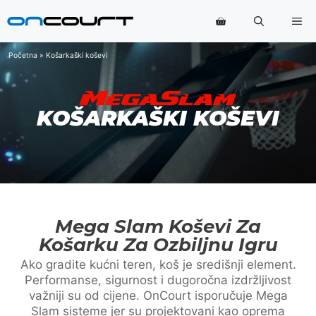
Preskoči
Me
na
sadržaj
Početna
»
Košarkaški koševi
KOŠARKAŠKI KOŠEVI
Mega Slam Koševi Za
Košarku Za Ozbiljnu Igru
Ako gradite kućni teren, koš je središnji element.
Performanse, sigurnost i dugoročna izdržljivost
važniji su od cijene. OnCourt isporučuje Mega
Slam sisteme jer su projektovani kao oprema