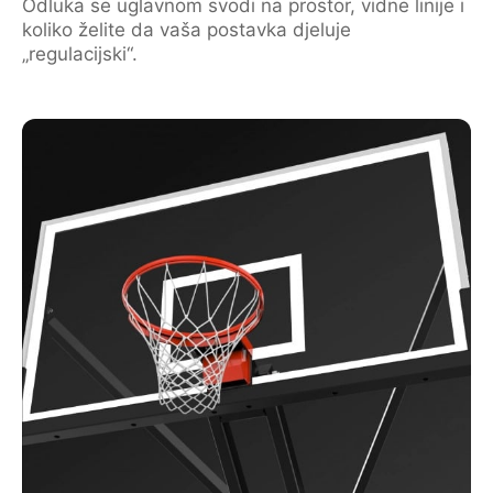
Odluka se uglavnom svodi na prostor, vidne linije i
koliko želite da vaša postavka djeluje
„regulacijski“.