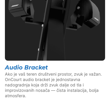
Audio Bracket
Ako je vaš teren društveni prostor, zvuk je važan.
OnCourt audio bracket je jednostavna
nadogradnja koja drži zvuk dalje od tla i
improvizovanih nosača — čista instalacija, bolja
atmosfera.