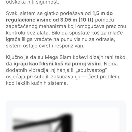
odskoka niti sigurnost.
Svaki sistem se glatko podešava od
1,5 m do
regulacione visine od 3,05 m (10 ft)
pomoću
zapečaćenog mehanizma koji omogućava preciznu
kontrolu bez alata. Bilo da spuštate koš za mlađe
igrače ili ga vraćate na punu visinu za odrasle,
sistem ostaje čvrst i responzivan.
Ključno je da su Mega Slam koševi dizajnirani tako
da
igraju kao fiksni koš na punoj visini
. Nema
dodatnih vibracija, njihanja ili „spužvastog“
osjećaja pri šutu ili zakucavanju — čest problem
kod lakših kućnih sistema.