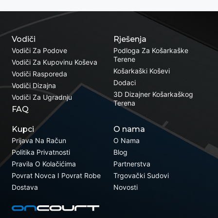
Vodiči
Rješenja
Vodiči Za Podove
Podloga Za Košarkaške
Terene
Vodiči Za Kupovinu Koševa
Košarkaški Koševi
Vodiči Rasporeda
Dodaci
Vodiči Dizajna
3D Dizajner Košarkaškog
Vodiči Za Ugradnju
Terena
FAQ
Kupci
O nama
Prijava Na Račun
O Nama
Politika Privatnosti
Blog
Pravila O Kolačićima
Partnerstva
Povrat Novca I Povrat Robe
Trgovački Sudovi
Dostava
Novosti