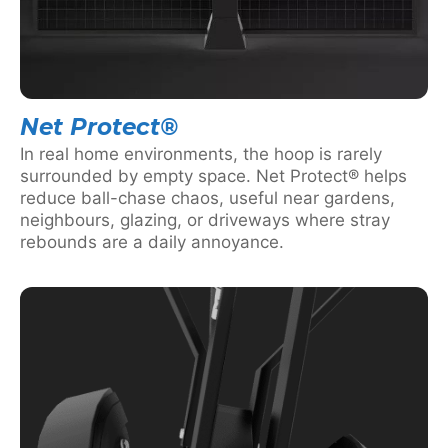
Net Protect®
In real home environments, the hoop is rarely
surrounded by empty space. Net Protect® helps
reduce ball-chase chaos, useful near gardens,
neighbours, glazing, or driveways where stray
rebounds are a daily annoyance.