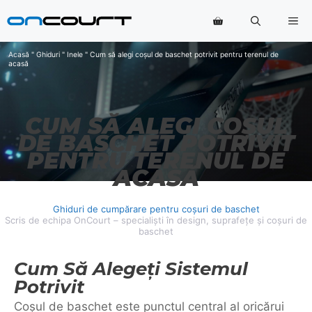
Salt
Me
la
conținut
Acasă
"
Ghiduri
"
Inele
"
Cum să alegi coșul de baschet potrivit pentru terenul de
acasă
CUM SĂ ALEGI COȘUL
DE BASCHET POTRIVIT
PENTRU TERENUL DE
ACASĂ
Ghiduri de cumpărare pentru coșuri de baschet
Scris de echipa OnCourt – specialiști în design, suprafețe și coșuri de
baschet
Cum Să Alegeți Sistemul
Potrivit
Coșul de baschet este punctul central al oricărui