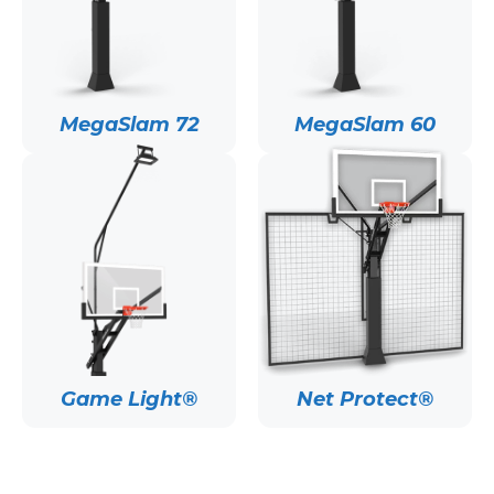
MegaSlam 72
MegaSlam 60
Game Light®
Net Protect®