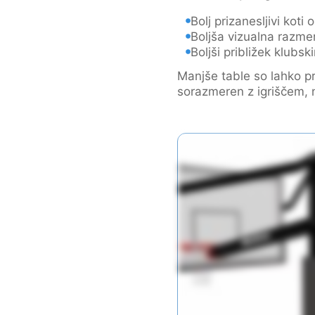
Bolj prizanesljivi koti
Boljša vizualna razmerj
Boljši približek klubs
Manjše table so lahko p
sorazmeren z igriščem, 