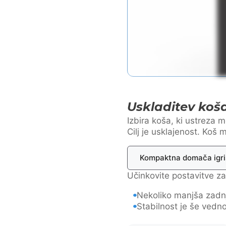
Uskladitev koša 
Izbira koša, ki ustreza m
Cilj je usklajenost. Koš 
Kompaktna domača igr
Učinkovite postavitve z
Nekoliko manjša zadnj
Stabilnost je še ved