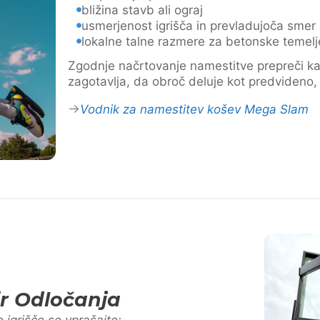
bližina stavb ali ograj
usmerjenost igrišča in prevladujoča smer 
lokalne talne razmere za betonske temelj
Zgodnje načrtovanje namestitve prepreči k
zagotavlja, da obroč deluje kot predvideno,
Vodnik za namestitev košev Mega Slam
ir Odločanja