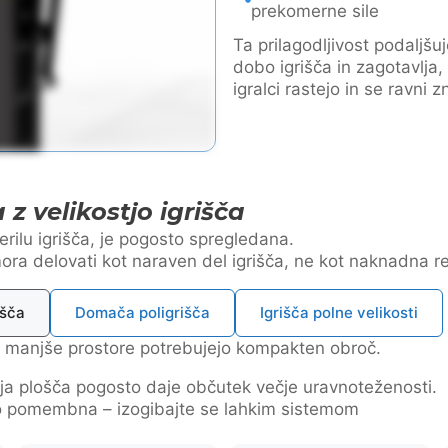
prekomerne sile
Ta prilagodljivost podaljšu
dobo igrišča in zagotavlja,
igralci rastejo in se ravni 
z velikostjo igrišča
erilu igrišča, je pogosto spregledana.
mora delovati kot naraven del igrišča, ne kot naknadna re
išča
Domača poligrišča
Igrišča polne velikosti
a manjše prostore potrebujejo kompakten obroč.
a plošča pogosto daje občutek večje uravnoteženosti.
no pomembna – izogibajte se lahkim sistemom