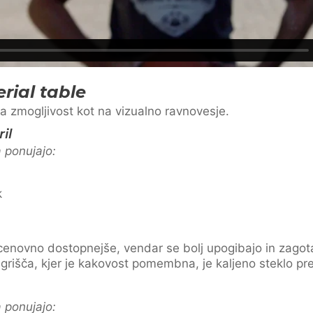
erial table
na zmogljivost kot na vizualno ravnovesje.
il
a ponujajo:
k
n cenovno dostopnejše, vendar se bolj upogibajo in zago
rišča, kjer je kakovost pomembna, je kaljeno steklo pre
a ponujajo: