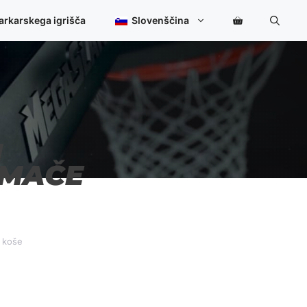
arkarskega igrišča
Slovenščina
I
OMAČE
e koše