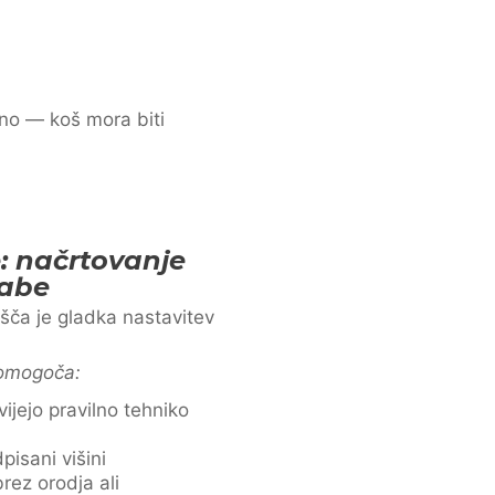
no — koš mora biti
e: načrtovanje
rabe
išča je gladka nastavitev
 omogoča:
ijejo pravilno tehniko
pisani višini
ez orodja ali