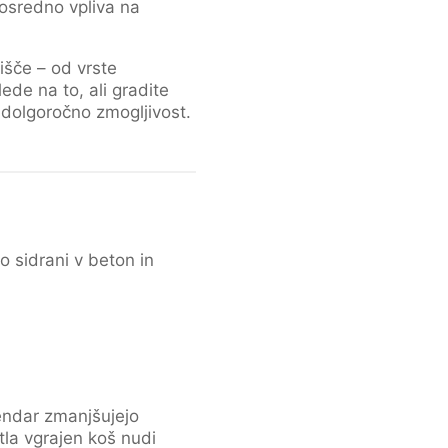
osredno vpliva na
išče – od vrste
lede na to, ali gradite
 dolgoročno zmogljivost.
o sidrani v beton in
endar zmanjšujejo
 tla vgrajen koš nudi