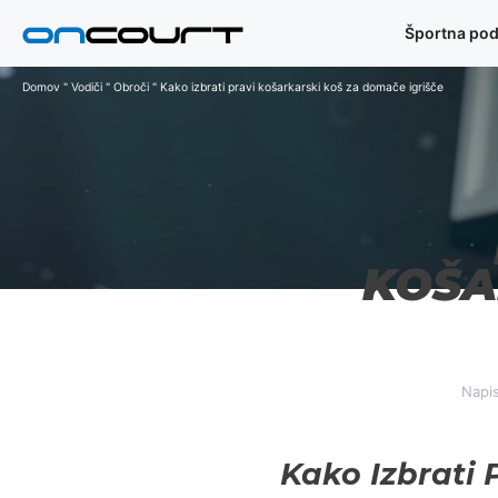
Preskoči
Športna pod
na
vsebino
Domov
"
Vodiči
"
Obroči
"
Kako izbrati pravi košarkarski koš za domače igrišče
KOŠA
Napis
Kako Izbrati 