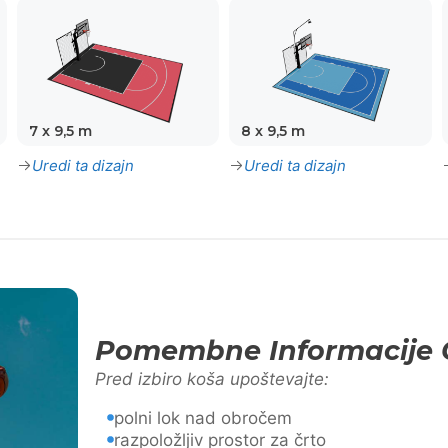
7 x 9,5 m
8 x 9,5 m
Uredi ta dizajn
Uredi ta dizajn
Pomembne Informacije 
Pred izbiro koša upoštevajte:
polni lok nad obročem
razpoložljiv prostor za črto