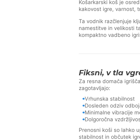
Košarkarski koš je osre
kakovost igre, varnost, 
Ta vodnik razčlenjuje kl
namestitve in velikosti t
kompaktno vadbeno igriš
Fiksni, v tla vg
Za resna domača igrišča s
zagotavljajo:
Vrhunska stabilnost
Dosleden odziv odboj
Minimalne vibracije m
Dolgoročna vzdržljivo
Prenosni koši so lahko 
stabilnost in občutek igr