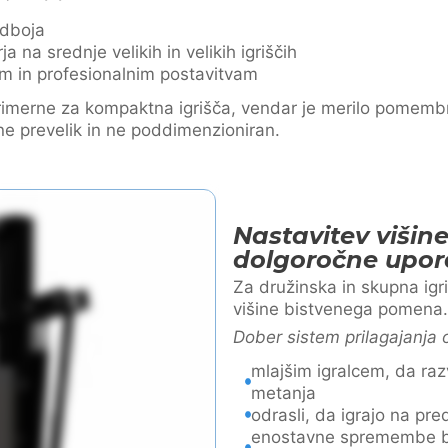
 odboja
a na srednje velikih in velikih igriščih
kim in profesionalnim postavitvam
rimerne za kompaktna igrišča, vendar je merilo pomemb
ne prevelik in ne poddimenzioniran.
Nastavitev višin
dolgoročne upo
Za družinska in skupna igr
višine bistvenega pomena.
Dober sistem prilagajanja
mlajšim igralcem, da razv
metanja
odrasli, da igrajo na pred
enostavne spremembe br