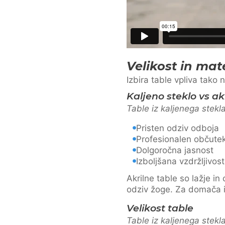
Velikost in mat
Izbira table vpliva tako 
Kaljeno steklo vs akr
Table iz kaljenega stekl
Pristen odziv odboja
Profesionalen občute
Dolgoročna jasnost
Izboljšana vzdržljivost
Akrilne table so lažje i
odziv žoge. Za domača ig
Velikost table
Table iz kaljenega stekl