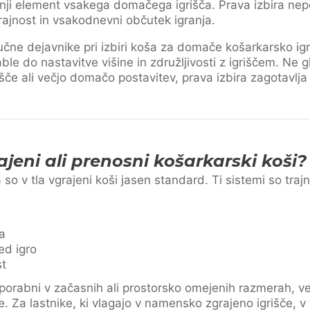
dnji element vsakega domačega igrišča. Prava izbira nep
trajnost in vsakodnevni občutek igranja.
jučne dejavnike pri izbiri koša za domače košarkarsko igr
able do nastavitve višine in združljivosti z igriščem. Ne g
če ali večjo domačo postavitev, prava izbira zagotavlja
rajeni ali prenosni košarkarski koši?
o v tla vgrajeni koši jasen standard. Ti sistemi so trajn
a
ed igro
st
uporabni v začasnih ali prostorsko omejenih razmerah, v
e. Za lastnike, ki vlagajo v namensko zgrajeno igrišče, v