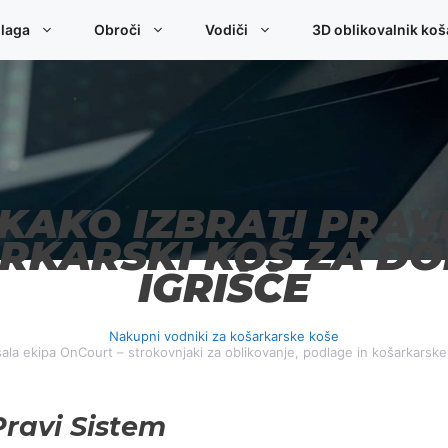
laga
Obroči
Vodiči
3D oblikovalnik koš
KAKO IZBRATI PRAV
RKARSKI KOŠ ZA D
IGRIŠČE
Nakupni vodniki za košarkarske koše
ala ekipa OnCourt – strokovnjaki za oblikovanje, podlage in košarkarsk
Pravi Sistem