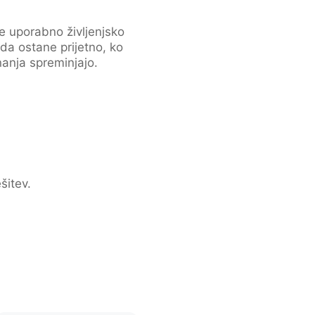
je uporabno življenjsko
 da ostane prijetno, ko
znanja spreminjajo.
šitev.