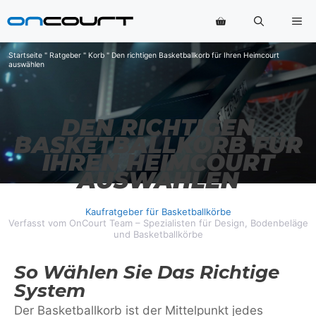
Zum
Me
Inhalt
springen
Startseite
"
Ratgeber
"
Korb
"
Den richtigen Basketballkorb für Ihren Heimcourt
auswählen
DEN RICHTIGEN
BASKETBALLKORB FÜR
IHREN HEIMCOURT
AUSWÄHLEN
Kaufratgeber für Basketballkörbe
Verfasst vom OnCourt Team – Spezialisten für Design, Bodenbeläge
und Basketballkörbe
So Wählen Sie Das Richtige
System
Der Basketballkorb ist der Mittelpunkt jedes