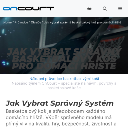
Přeskočit
Na
na
obsah
Home
"
Průvodce
"
Obruče
"
Jak vybrat správný basketbalový koš pro domácí hřiště
JAK VYBRAT SPRÁVNÝ
BASKETBALOVÝ KOŠ
PRO DOMÁCÍ HŘIŠTĚ
Nákupní průvodce basketbalovými koši
Napsáno týmem OnCourt – specialisté na návrh, povrchy a
basketbalové koše
Jak Vybrat Správný Systém
Basketbalový koš je středobodem každého
domácího hřiště. Výběr správného modelu má
přímý vliv na kvalitu hry, bezpečnost, životnost a