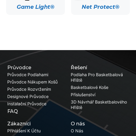
Game Light®
Net Protect®
Průvodce
Řešení
Průvodce Podlahami
Podlaha Pro Basketbalová
Hřiště
Průvodce Nákupem Košů
Basketbalové Koše
Průvodce Rozvržením
Příslušenství
Designové Průvodce
3D Návrhář Basketbalového
Instalační Průvodce
Hřiště
FAQ
Zákazníci
O nás
Přihlášení K Účtu
O Nás