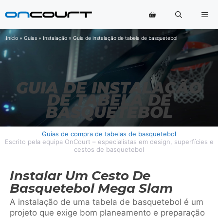
Saltar
Me
para
o
conteúdo
Início
»
Guias
»
Instalação
»
Guia de instalação de tabela de basquetebol
GUIA DE INSTALAÇÃO
DE TABELA DE
BASQUETEBOL
Guias de compra de tabelas de basquetebol
Escrito pela equipa OnCourt – especialistas em design, superfícies e
cestos de basquetebol
Instalar Um Cesto De
Basquetebol Mega Slam
A instalação de uma tabela de basquetebol é um
projeto que exige bom planeamento e preparação