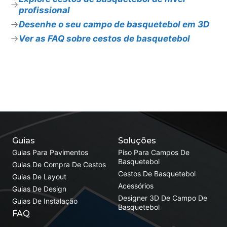
profissional
Desenhe o seu campo de basquetebol em 3D
Ver as FAQ sobre cestos de basquetebol
Guias
Soluções
Guias Para Pavimentos
Piso Para Campos De
Basquetebol
Guias De Compra De Cestos
Cestos De Basquetebol
Guias De Layout
Acessórios
Guias De Design
Designer 3D De Campo De
Guias De Instalação
Basquetebol
FAQ