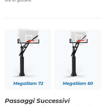
ora di giocare.
MegaSlam 72
MegaSlam 60
Passaggi Successivi