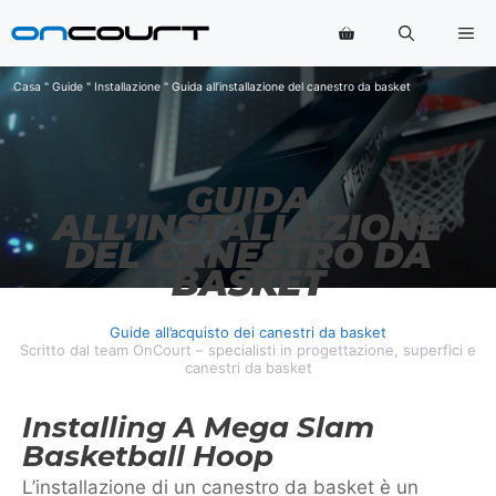
Vai
Me
al
contenuto
Casa
"
Guide
"
Installazione
"
Guida all’installazione del canestro da basket
GUIDA
ALL’INSTALLAZIONE
DEL CANESTRO DA
BASKET
Guide all’acquisto dei canestri da basket
Scritto dal team OnCourt – specialisti in progettazione, superfici e
canestri da basket
Installing A Mega Slam
Basketball Hoop
L’installazione di un canestro da basket è un