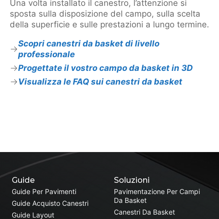
Una volta installato il canestro, l’attenzione si
sposta sulla disposizione del campo, sulla scelta
della superficie e sulle prestazioni a lungo termine.
Scopri canestri da basket di livello
professionale
Progettate il vostro campo da basket in 3D
Visualizza le FAQ sui canestri da basket
Guide
Soluzioni
Guide Per Pavimenti
Pavimentazione Per Campi
Da Basket
Guide Acquisto Canestri
Canestri Da Basket
Guide Layout