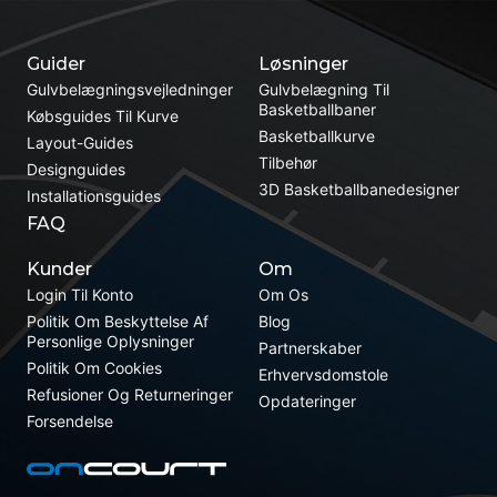
Guider
Løsninger
Gulvbelægningsvejledninger
Gulvbelægning Til
Basketballbaner
Købsguides Til Kurve
Basketballkurve
Layout-Guides
Tilbehør
Designguides
3D Basketballbanedesigner
Installationsguides
FAQ
Kunder
Om
Login Til Konto
Om Os
Politik Om Beskyttelse Af
Blog
Personlige Oplysninger
Partnerskaber
Politik Om Cookies
Erhvervsdomstole
Refusioner Og Returneringer
Opdateringer
Forsendelse