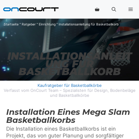
Zum
Me
Inhalt
springen
Startseite
"
Ratgeber
"
Einrichtung
"
Installationsanleitung für Basketballkorb
INSTALLATIONSANLEIT
UNG FÜR
BASKETBALLKORB
Kaufratgeber für Basketballkörbe
Verfasst vom OnCourt Team – Spezialisten für Design, Bodenbeläge
und Basketballkörbe
Installation Eines Mega Slam
Basketballkorbs
Die Installation eines Basketballkorbs ist ein
Projekt, das von guter Planung und sorgfältiger