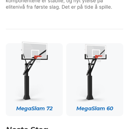
komponentene er stabile, og nyt ytelse på
elitenivå fra første slag. Det er på tide å spille.
MegaSlam 72
MegaSlam 60