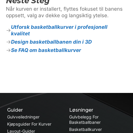
Neste Steg
Når kurven er installert, flyttes fokuset til banens
oppsett, valg av dekke og langsiktig ytelse.
Utforsk basketballkurver i profesjonell
kvalitet
Design basketballbanen din i 3D
Se FAQ om basketballkurver
Guider
Løsninger
Gulvveiledninger
Gulvbelegg For
Basketballbaner
Kjøpsguider For Kurver
Basketballkurver
Layout-Guider