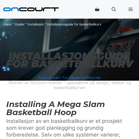
Hopp
Me
til
innhold
Hjem
"
Guider
"
Installasjon
"
Installasjonsguide for basketballkurv
INSTALLASJONSGUIDE
FOR BASKETBALLKURV
Kjøpsguider for basketballkurver
Skrevet av OnCourt-teamet – spesialister på design, dekker og
basketballkurver
Installing A Mega Slam
Basketball Hoop
Installasjon av en basketballkurv er et prosjekt
som krever god planlegging og grundig
forberedelse. Selv om ulike systemer varierer,