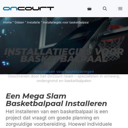
Ga
Me
naar
de
inhoud
Home
"
Gidsen
"
Installatie
"
Installatiegids voor basketbalpaal
INSTALLATIEGIDS VOOR
BASKETBALPAAL
Koopgidsen voor basketbalringen
Geschreven door het OnCourt-team – specialisten in ontwerp,
ondergrond en basketbalpalen
Een Mega Slam
Basketbalpaal Installeren
Het installeren van een basketbalpaal is een
project dat vraagt om goede planning en
zorgvuldige voorbereiding. Hoewel individuele