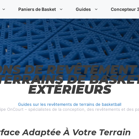
Paniers de Basket
Guides
Concepteur 3
ONS DE REVÊTEMENT
TERRAINS DE BASKE
EXTÉRIEURS
Guides sur les revêtements de terrains de basketball
uipe OnCourt – spécialistes de la conception, des revêtements et des p
rface Adaptée À Votre Terrain