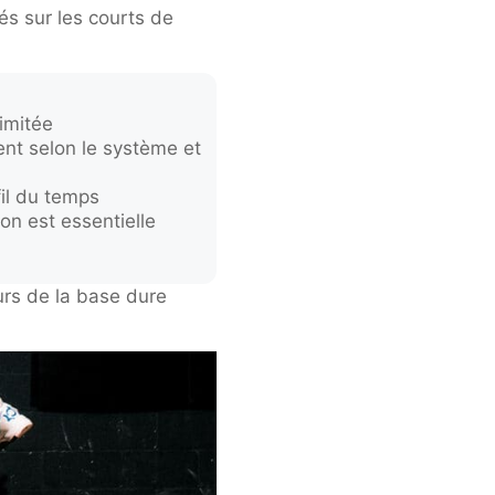
és sur les courts de
imitée
nt selon le système et
fil du temps
tion est essentielle
urs de la base dure