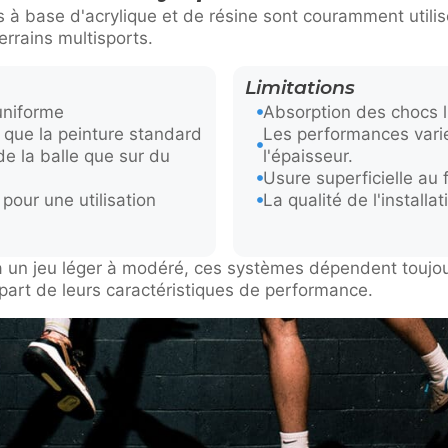
 à base d'acrylique et de résine sont couramment utilis
terrains multisports.
Limitations
uniforme
Absorption des chocs l
 que la peinture standard
Les performances varie
e la balle que sur du
l'épaisseur.
Usure superficielle au 
our une utilisation
La qualité de l'installa
 à un jeu léger à modéré, ces systèmes dépendent toujo
part de leurs caractéristiques de performance.