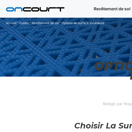
Aller
Revêtement de sol
au
contenu
Accueil
"
Guides
"
Revêtement de sol
"
Options de surface extérieure
OPTI
Rédigé par l’éq
Choisir La Su