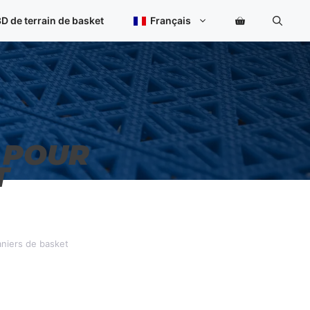
D de terrain de basket
Français
 POUR
T
aniers de basket