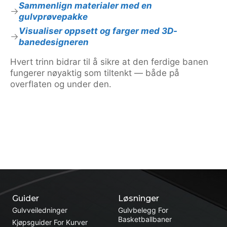
Sammenlign materialer med en
gulvprøvepakke
Visualiser oppsett og farger med 3D-
banedesigneren
Hvert trinn bidrar til å sikre at den ferdige banen
fungerer nøyaktig som tiltenkt — både på
overflaten og under den.
Guider
Løsninger
Gulvveiledninger
Gulvbelegg For
Basketballbaner
Kjøpsguider For Kurver