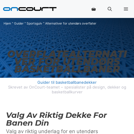
Hopp
Me
til
innhold
Hjem
"
Guider
"
Sportsgulv
"
Alternativer for utendørs overflater
OVERFLATEALTERNATI
VER FOR UTENDØRS
BASKETBALLBANER
Guider til basketballbanedekker
Skrevet av OnCourt-teamet – spesialister på design, dekker og
basketballkurver
Valg Av Riktig Dekke For
Banen Din
Valg av riktig underlag for en utendørs