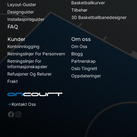
Basketballkurver
Layout-Guider
Tilbehør
Designguider
3D Basketballbanedesigner
Installasjonsguider
FAQ
Kunder
Om oss
Kontoinnlogging
Om Oss
Retningslinjer For Personvern
Blogg
Retningslinjer For
Partnerskap
Informasjonskapsler
Oslo Tingrett
Refusjoner Og Returer
Oppdateringer
Frakt
Kontakt Oss
Facebook
Instagram