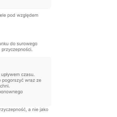
wiele pod względem
sunku do surowego
i przyczepności.
a
z upływem czasu.
 pogorszyć wraz ze
chni.
ponownego
rzyczepność, a nie jako