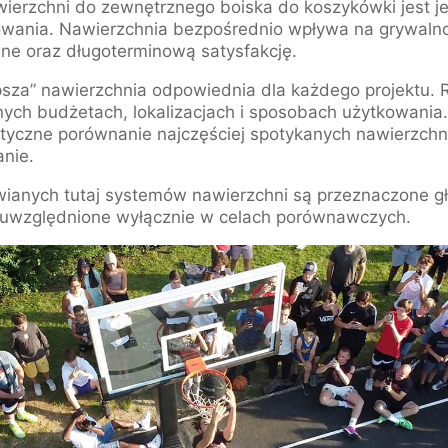
ierzchni do zewnętrznego boiska do koszykówki jest j
owania. Nawierzchnia bezpośrednio wpływa na grywalno
e oraz długoterminową satysfakcję.
lepsza” nawierzchnia odpowiednia dla każdego projektu. 
nych budżetach, lokalizacjach i sposobach użytkowania
ktyczne porównanie najczęściej spotykanych nawierzchn
anie.
ianych tutaj systemów nawierzchni są przeznaczone g
 uwzględnione wyłącznie w celach porównawczych.