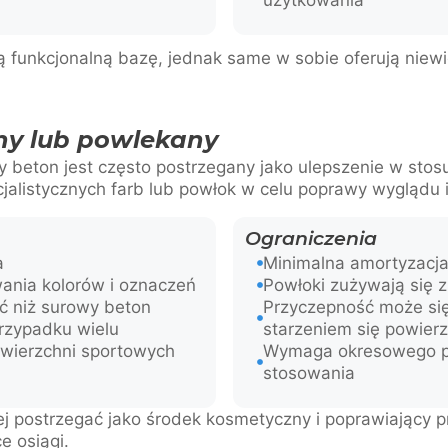
użytkowania
ją funkcjonalną bazę, jednak same w sobie oferują nie
.
y lub powlekany
 beton jest często postrzegany jako ulepszenie w sto
cjalistycznych farb lub powłok w celu poprawy wyglądu 
Ograniczenia
a
Minimalna amortyzacj
ania kolorów i oznaczeń
Powłoki zużywają się 
ć niż surowy beton
Przyczepność może się
przypadku wielu
starzeniem się powierz
awierzchni sportowych
Wymaga okresowego 
stosowania
j postrzegać jako środek kosmetyczny i poprawiający p
e osiągi.