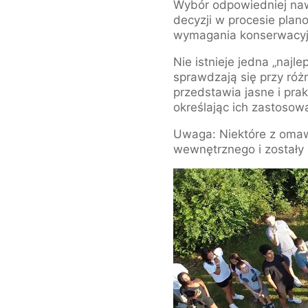
Wybór odpowiedniej naw
decyzji w procesie plan
wymagania konserwacyjn
Nie istnieje jedna „naj
sprawdzają się przy róż
przedstawia jasne i pra
określając ich zastosow
Uwaga: Niektóre z omaw
wewnętrznego i zostały