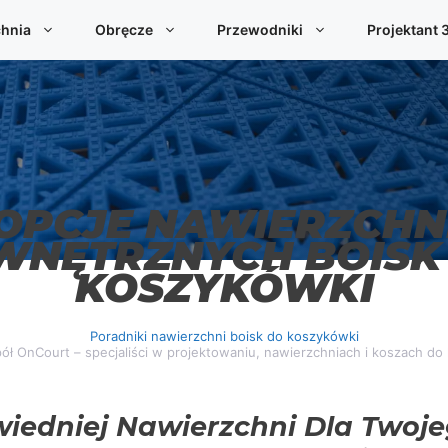
hnia
Obręcze
Przewodniki
Projektant 
OPCJE NAWIERZCHN
WNĘTRZNYCH BOISK
KOSZYKÓWKI
Poradniki nawierzchni boisk do koszykówki
pół OnCourt – specjaliści w projektowaniu, nawierzchniach i koszach do
edniej Nawierzchni Dla Twoje