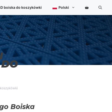
3D boiska do koszykówki
Polski
I
 DO
 koszykówki
go Boiska