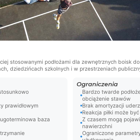
ęściej stosowanymi podłożami dla zewnętrznych boisk d
ch, dziedzińcach szkolnych i w przestrzeniach publiczn
Ograniczenia
 stosunkowo
Bardzo twarde podłoże
obciążenie stawów
rzy prawidłowym
Brak amortyzacji uder
Reakcja piłki może by
ługoterminowa baza
Z czasem mogą pojawić
nawierzchni
utrzymanie
Ograniczone parametr