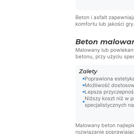
Beton i asfalt zapewnia
komfortu lub jakości gry
Beton malowan
Malowany lub powlekany
betonu, przy użyciu spe
Zalety
Poprawiona estetyk
Możliwość dostosow
Lepsza przyczepnoś
Niższy koszt niż w 
specjalistycznych n
Malowany beton najlepie
rozwiązanie poprawiając