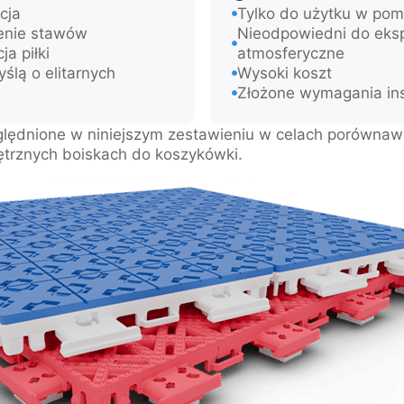
cja
Tylko do użytku w pom
enie stawów
Nieodpowiedni do eksp
a piłki
atmosferyczne
ślą o elitarnych
Wysoki koszt
Złożone wymagania ins
lędnione w niniejszym zestawieniu w celach porównawc
trznych boiskach do koszykówki.