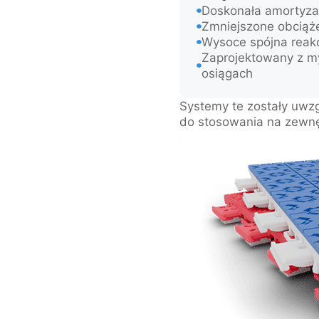
Doskonała amortyza
Zmniejszone obciąż
Wysoce spójna reakcj
Zaprojektowany z my
osiągach
Systemy te zostały uwzg
do stosowania na zewnę