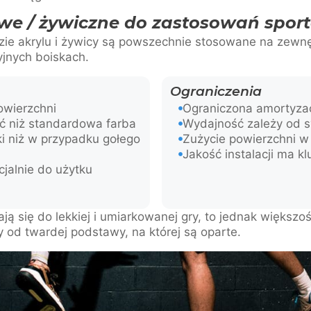
we / żywiczne do zastosowań spor
zie akrylu i żywicy są powszechnie stosowane na zewn
yjnych boiskach.
Ograniczenia
owierzchni
Ograniczona amortyza
ć niż standardowa farba
Wydajność zależy od s
ki niż w przypadku gołego
Zużycie powierzchni w
Jakość instalacji ma k
jalnie do użytku
ą się do lekkiej i umiarkowanej gry, to jednak większo
 od twardej podstawy, na której są oparte.