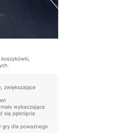
o koszykówki,
ych.
, zwiększające
zeń
ć mało wybaczająca
 się pęknięcia
y gry dla poważnego