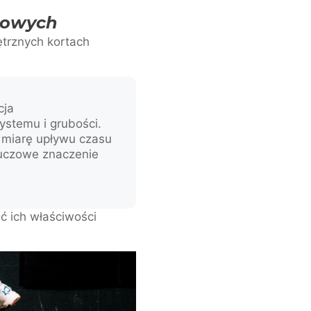
towych
ętrznych kortach
cja
ystemu i grubości.
 miarę upływu czasu
luczowe znaczenie
ść ich właściwości