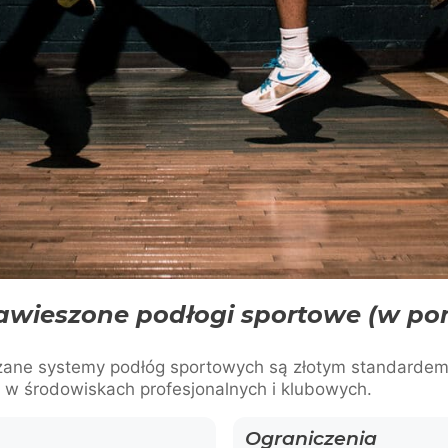
awieszone podłogi sportowe (w po
ane systemy podłóg sportowych są złotym standardem 
 w środowiskach profesjonalnych i klubowych.
Ograniczenia