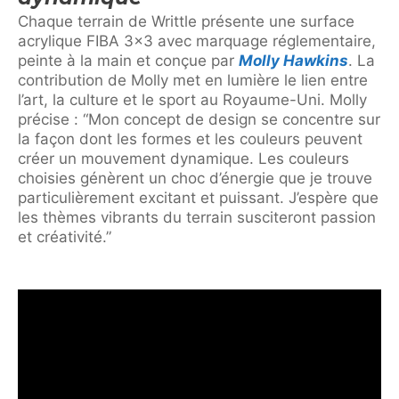
Chaque terrain de Writtle présente une surface
acrylique FIBA 3×3 avec marquage réglementaire,
peinte à la main et conçue par
Molly Hawkins
. La
contribution de Molly met en lumière le lien entre
l’art, la culture et le sport au Royaume-Uni. Molly
précise : “Mon concept de design se concentre sur
la façon dont les formes et les couleurs peuvent
créer un mouvement dynamique. Les couleurs
choisies génèrent un choc d’énergie que je trouve
particulièrement excitant et puissant. J’espère que
les thèmes vibrants du terrain susciteront passion
et créativité.”