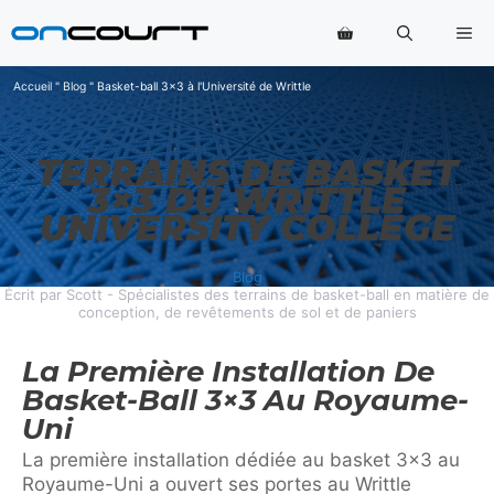
Aller
Me
au
contenu
Accueil
"
Blog
"
Basket-ball 3x3 à l'Université de Writtle
TERRAINS DE BASKET
3×3 DU WRITTLE
UNIVERSITY COLLEGE
Blog
Écrit par Scott - Spécialistes des terrains de basket-ball en matière de
conception, de revêtements de sol et de paniers
La Première Installation De
Basket-Ball 3×3 Au Royaume-
Uni
La première installation dédiée au basket 3×3 au
Royaume-Uni a ouvert ses portes au Writtle