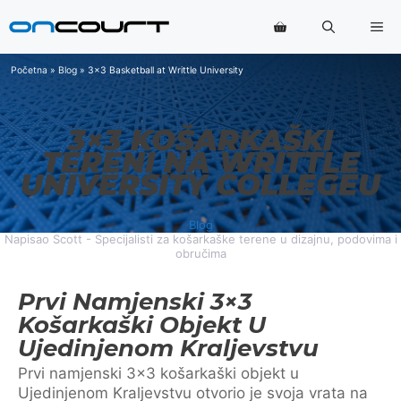
Preskoči
Me
na
sadržaj
Početna
»
Blog
»
3x3 Basketball at Writtle University
3×3 KOŠARKAŠKI
TERENI NA WRITTLE
UNIVERSITY COLLEGEU
Blog
Napisao Scott - Specijalisti za košarkaške terene u dizajnu, podovima i
obručima
Prvi Namjenski 3×3
Košarkaški Objekt U
Ujedinjenom Kraljevstvu
Prvi namjenski 3×3 košarkaški objekt u
Ujedinjenom Kraljevstvu otvorio je svoja vrata na