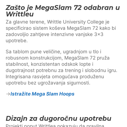
Zašto je MegaSlam 72 odabran u
Writtleu
Za glavne terene, Writtle University College je
specificirao sistem koševa MegaSlam 72 kako bi
zadovoljio zahtjeve intenzivne vanjske 3×3
upotrebe.
Sa tablom pune veličine, ugradnjom u tlo i
robusnom konstrukcijom, MegaSlam 72 pruža
stabilnost, konzistentan odskok lopte i
dugotrajnost potrebnu za trening i slobodnu igru.
Integrisana rasvjeta omogućava produženu
upotrebu bez ugrožavanja sigurnosti.
Istražite Mega Slam Hoops
Dizajn za dugoročnu upotrebu
Projekti poput Writtlea pokazuju da pravilna