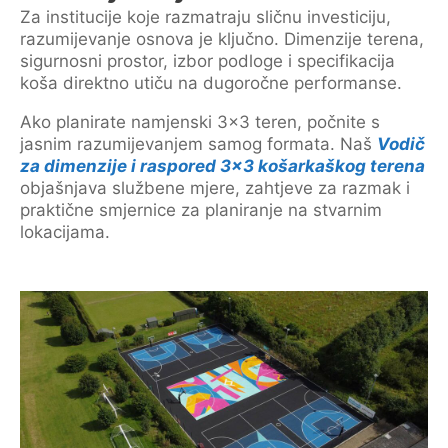
Za institucije koje razmatraju sličnu investiciju,
razumijevanje osnova je ključno. Dimenzije terena,
sigurnosni prostor, izbor podloge i specifikacija
koša direktno utiču na dugoročne performanse.
Ako planirate namjenski 3×3 teren, počnite s
jasnim razumijevanjem samog formata. Naš
Vodič
za dimenzije i raspored 3×3 košarkaškog terena
objašnjava službene mjere, zahtjeve za razmak i
praktične smjernice za planiranje na stvarnim
lokacijama.