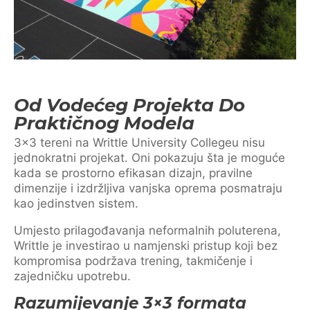
Od Vodećeg Projekta Do
Praktičnog Modela
3×3 tereni na Writtle University Collegeu nisu
jednokratni projekat. Oni pokazuju šta je moguće
kada se prostorno efikasan dizajn, pravilne
dimenzije i izdržljiva vanjska oprema posmatraju
kao jedinstven sistem.
Umjesto prilagođavanja neformalnih poluterena,
Writtle je investirao u namjenski pristup koji bez
kompromisa podržava trening, takmičenje i
zajedničku upotrebu.
Razumijevanje 3×3 formata