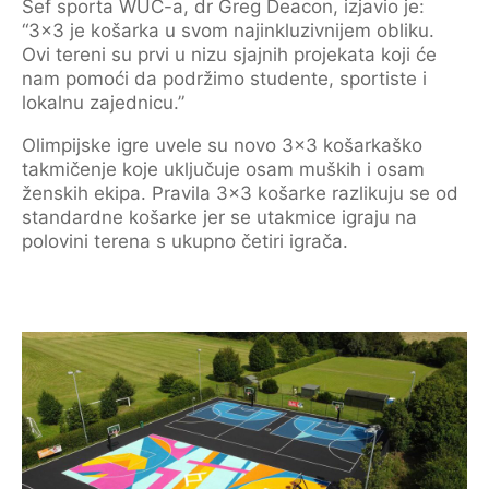
Šef sporta WUC-a, dr Greg Deacon, izjavio je:
“3×3 je košarka u svom najinkluzivnijem obliku.
Ovi tereni su prvi u nizu sjajnih projekata koji će
nam pomoći da podržimo studente, sportiste i
lokalnu zajednicu.”
Olimpijske igre uvele su novo 3×3 košarkaško
takmičenje koje uključuje osam muških i osam
ženskih ekipa. Pravila 3×3 košarke razlikuju se od
standardne košarke jer se utakmice igraju na
polovini terena s ukupno četiri igrača.