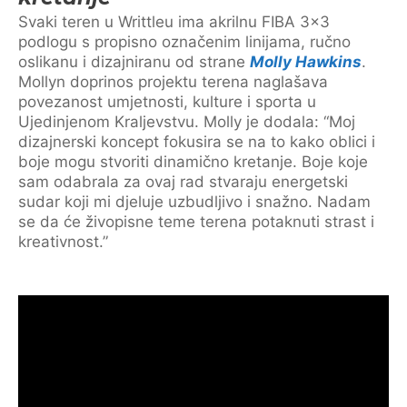
Svaki teren u Writtleu ima akrilnu FIBA 3×3
podlogu s propisno označenim linijama, ručno
oslikanu i dizajniranu od strane
Molly Hawkins
.
Mollyn doprinos projektu terena naglašava
povezanost umjetnosti, kulture i sporta u
Ujedinjenom Kraljevstvu. Molly je dodala: “Moj
dizajnerski koncept fokusira se na to kako oblici i
boje mogu stvoriti dinamično kretanje. Boje koje
sam odabrala za ovaj rad stvaraju energetski
sudar koji mi djeluje uzbudljivo i snažno. Nadam
se da će živopisne teme terena potaknuti strast i
kreativnost.”