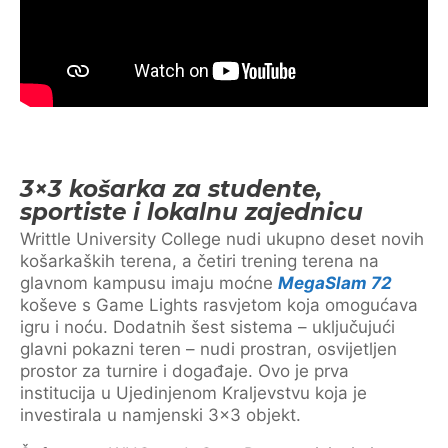
3×3 košarka za studente,
sportiste i lokalnu zajednicu
Writtle University College nudi ukupno deset novih
košarkaških terena, a četiri trening terena na
glavnom kampusu imaju moćne
MegaSlam 72
koševe s Game Lights rasvjetom koja omogućava
igru i noću. Dodatnih šest sistema – uključujući
glavni pokazni teren – nudi prostran, osvijetljen
prostor za turnire i događaje. Ovo je prva
institucija u Ujedinjenom Kraljevstvu koja je
investirala u namjenski 3×3 objekt.