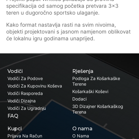
specifikacija od samog početka pretvara 3×3
teren u dugoročno sportsko ulaganje.
Kako format nastavlja rasti na svim nivoima,
objekti projektovani s jasnom namjenom oblikovat
će lokalnu igru godinama unaprijed.
Vodiči
Rješenja
Vodiči Za Podove
Podloga Za Košarkaške
Terene
Vodiči Za Kupovinu Koševa
Košarkaški Koševi
Vodiči Rasporeda
Dodaci
Vodiči Dizajna
3D Dizajner Košarkaškog
Vodiči Za Ugradnju
Terena
FAQ
Kupci
O nama
Prijava Na Račun
O Nama