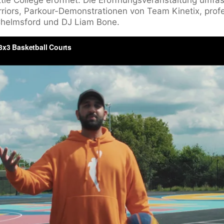
ttle College eröffnet. Die Eröffnungsveranstaltung umfass
riors, Parkour-Demonstrationen von Team Kinetix, profe
Chelmsford und DJ Liam Bone.