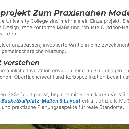
projekt Zum Praxisnahen Mode
e University College sind mehr als ein Einzelprojekt. S
es Design, regelkonforme Maße und robuste Outdoor-Ha
werden.
elder anzupassen, investierte Writtle in eine zweckorien
 gemeinschaftliche Nutzung.
 verstehen
ine ähnliche Investition erwägen, sind die Grundlagen e
onen, Oberflächenwahl und Korbspezifikation beeinfluss
en 3×3-Court planst, beginne mit einem klaren Verstän
3 Basketballplatz-Maßen & Layout
erklärt offizielle Ma
und praktische Planungsaspekte für reale Standorte.