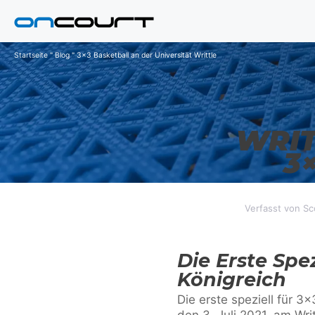
Zum
Inhalt
springen
Startseite
"
Blog
"
3x3 Basketball an der Universität Writtle
WRIT
3
Verfasst von Sc
Die Erste Spe
Königreich
Die erste speziell für 