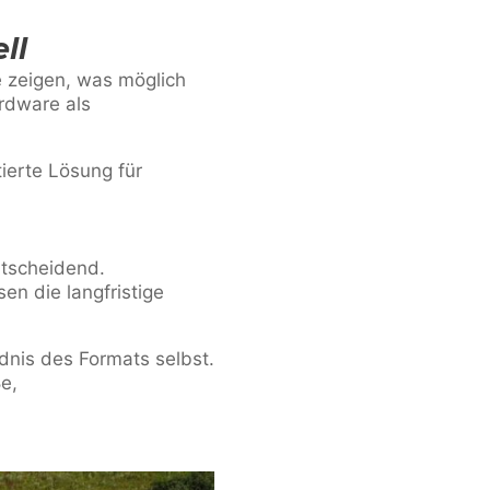
ll
ie zeigen, was möglich
rdware als
tierte Lösung für
ntscheidend.
en die langfristige
dnis des Formats selbst.
ße,