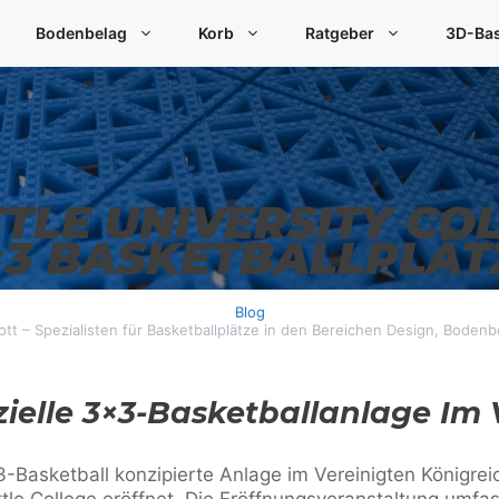
Bodenbelag
Korb
Ratgeber
3D-Bas
TLE UNIVERSITY CO
×3 BASKETBALLPLÄT
Blog
ott – Spezialisten für Basketballplätze in den Bereichen Design, Boden
zielle 3×3-Basketballanlage Im 
3×3-Basketball konzipierte Anlage im Vereinigten Königr