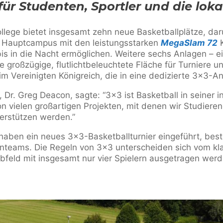
für Studenten, Sportler und die loka
ollege bietet insgesamt zehn neue Basketballplätze, dar
m Hauptcampus mit den leistungsstarken
MegaSlam 72
bis in die Nacht ermöglichen. Weitere sechs Anlagen – ei
 großzügige, flutlichtbeleuchtete Fläche für Turniere u
 im Vereinigten Königreich, die in eine dedizierte 3×3-An
 Dr. Greg Deacon, sagte: “3×3 ist Basketball in seiner i
on vielen großartigen Projekten, mit denen wir Studiere
erstützen werden.”
haben ein neues 3×3-Basketballturnier eingeführt, best
nteams. Die Regeln von 3×3 unterscheiden sich vom kla
lbfeld mit insgesamt nur vier Spielern ausgetragen werd