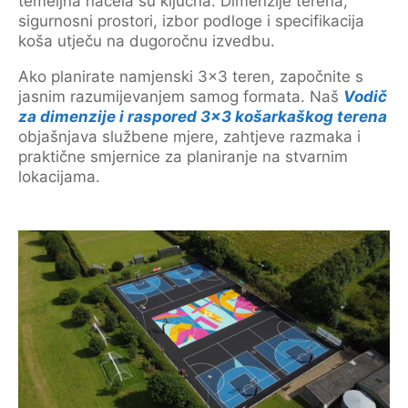
temeljna načela su ključna. Dimenzije terena,
sigurnosni prostori, izbor podloge i specifikacija
koša utječu na dugoročnu izvedbu.
Ako planirate namjenski 3×3 teren, započnite s
jasnim razumijevanjem samog formata. Naš
Vodič
za dimenzije i raspored 3×3 košarkaškog terena
objašnjava službene mjere, zahtjeve razmaka i
praktične smjernice za planiranje na stvarnim
lokacijama.