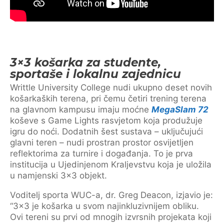
3×3 košarka za studente,
sportaše i lokalnu zajednicu
Writtle University College nudi ukupno deset novih
košarkaških terena, pri čemu četiri trening terena
na glavnom kampusu imaju moćne
MegaSlam 72
koševe s Game Lights rasvjetom koja produžuje
igru do noći. Dodatnih šest sustava – uključujući
glavni teren – nudi prostran prostor osvijetljen
reflektorima za turnire i događanja. To je prva
institucija u Ujedinjenom Kraljevstvu koja je uložila
u namjenski 3×3 objekt.
Voditelj sporta WUC-a, dr. Greg Deacon, izjavio je:
“3×3 je košarka u svom najinkluzivnijem obliku.
Ovi tereni su prvi od mnogih izvrsnih projekata koji