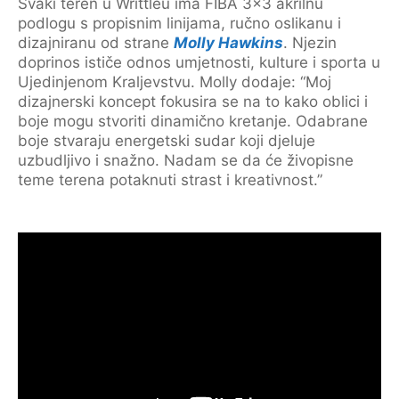
Svaki teren u Writtleu ima FIBA 3×3 akrilnu
podlogu s propisnim linijama, ručno oslikanu i
dizajniranu od strane
Molly Hawkins
. Njezin
doprinos ističe odnos umjetnosti, kulture i sporta u
Ujedinjenom Kraljevstvu. Molly dodaje: “Moj
dizajnerski koncept fokusira se na to kako oblici i
boje mogu stvoriti dinamično kretanje. Odabrane
boje stvaraju energetski sudar koji djeluje
uzbudljivo i snažno. Nadam se da će živopisne
teme terena potaknuti strast i kreativnost.”