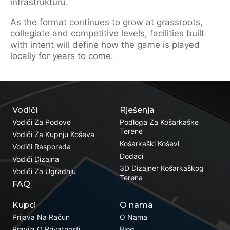
infrastrukturu.
As the format continues to grow at grassroots,
collegiate and competitive levels, facilities built
with intent will define how the game is played
locally for years to come.
Vodiči
Rješenja
Vodiči Za Podove
Podloga Za Košarkaške
Terene
Vodiči Za Kupnju Koševa
Košarkaški Koševi
Vodiči Rasporeda
Dodaci
Vodiči Dizajna
3D Dizajner Košarkaškog
Vodiči Za Ugradnju
Terena
FAQ
Kupci
O nama
Prijava Na Račun
O Nama
Pravila O Privatnosti
Blog