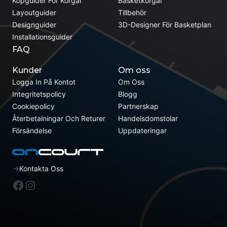
Köpguider För Korgar
Basketkorgar
Layoutguider
Tillbehör
Designguider
3D-Designer För Basketplan
Installationsguider
FAQ
Kunder
Om oss
Logga In På Kontot
Om Oss
Integritetspolicy
Blogg
Cookiepolicy
Partnerskap
Återbetalningar Och Returer
Handelsdomstolar
Försändelse
Uppdateringar
Kontakta Oss
Facebook
Instagram