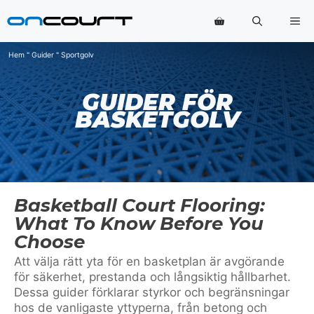
Hoppa
Me
till
innehåll
Hem
"
Guider
"
Sportgolv
GUIDER FÖR
BASKETGOLV
Basketball Court Flooring:
What To Know Before You
Choose
Att välja rätt yta för en basketplan är avgörande
för säkerhet, prestanda och långsiktig hållbarhet.
Dessa guider förklarar styrkor och begränsningar
hos de vanligaste yttyperna, från betong och