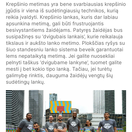
Krepšinio metimas yra bene svarbiausias krepšinio
įgūdis ir viena iš sudėtingiausių technikos, kurią
reikia įvaldyti. Krepšinio lankas, kuris dar labiau
apsunkina metimą, gali būti frustruojantis
besivystantiems žaidėjams. Patyręs žaidėjas bus
susipažinęs su ‘dvigubais lankais’, kurie reikalauja
tikslaus ir aukšto lanko metimo. Plokščias ryšys su
šiuo standesniu lanko sistema beveik garantuotai
lems nepataikytą metimą. Jei galite nuosekliai
pelnyti taškus ‘dvigubame lankyne’, tuomet galite
mesti į bet kokio tipo lanką. Tačiau, jei turėtų
galimybę rinktis, dauguma žaidėjų vengtų šių
sudėtingų lankų.