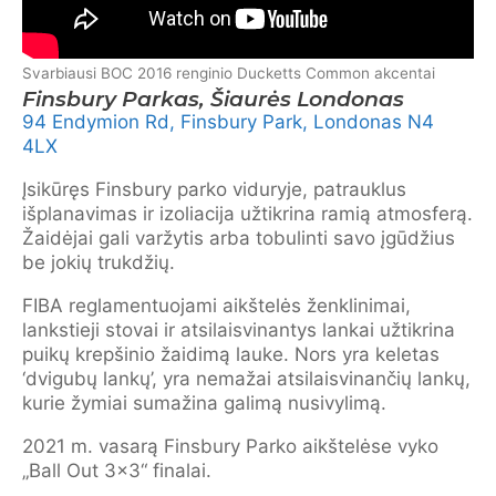
Svarbiausi BOC 2016 renginio Ducketts Common akcentai
Finsbury Parkas, Šiaurės Londonas
94 Endymion Rd, Finsbury Park, Londonas N4
4LX
Įsikūręs Finsbury parko viduryje, patrauklus
išplanavimas ir izoliacija užtikrina ramią atmosferą.
Žaidėjai gali varžytis arba tobulinti savo įgūdžius
be jokių trukdžių.
FIBA reglamentuojami aikštelės ženklinimai,
lankstieji stovai ir atsilaisvinantys lankai užtikrina
puikų krepšinio žaidimą lauke. Nors yra keletas
‘dvigubų lankų’, yra nemažai atsilaisvinančių lankų,
kurie žymiai sumažina galimą nusivylimą.
2021 m. vasarą Finsbury Parko aikštelėse vyko
„Ball Out 3×3“ finalai.