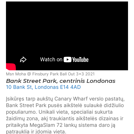
Msn Moha @ Finsbury Park Ball Out 3×3 2021
Bank Street Park, centrinis Londonas
10 Bank St, Londonas E14 4AD
Įsikūręs tarp aukštų Canary Wharf verslo pastatų,
Bank Street Park pusės aikštelė sulaukė didžiulio
populiarumo. Unikali vieta, specialiai sukurta
žaidimų zona, akį traukiantis aikštelės dizainas ir
pritaikyta MegaSlam 72 lankų sistema daro ją
patrauklia ir įdomia vieta.