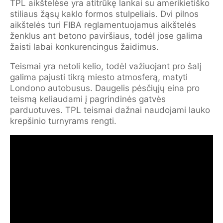
TPL aikštelėse yra atitrūkę lankai su amerikietiško
stiliaus žąsų kaklo formos stulpeliais. Dvi pilnos
aikštelės turi FIBA reglamentuojamus aikštelės
ženklus ant betono paviršiaus, todėl jose galima
žaisti labai konkurencingus žaidimus.
Teismai yra netoli kelio, todėl važiuojant pro šalį
galima pajusti tikrą miesto atmosferą, matyti
Londono autobusus. Daugelis pėsčiųjų eina pro
teismą keliaudami į pagrindinės gatvės
parduotuves. TPL teismai dažnai naudojami lauko
krepšinio turnyrams rengti.