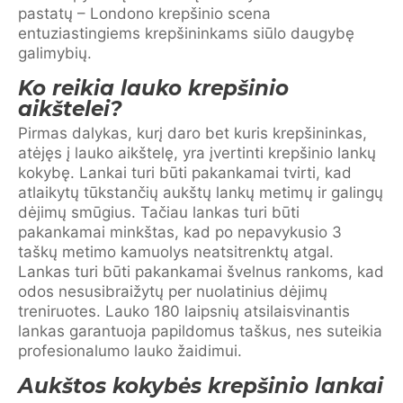
pastatų – Londono krepšinio scena
entuziastingiems krepšininkams siūlo daugybę
galimybių.
Ko reikia lauko krepšinio
aikštelei?
Pirmas dalykas, kurį daro bet kuris krepšininkas,
atėjęs į lauko aikštelę, yra įvertinti krepšinio lankų
kokybę. Lankai turi būti pakankamai tvirti, kad
atlaikytų tūkstančių aukštų lankų metimų ir galingų
dėjimų smūgius. Tačiau lankas turi būti
pakankamai minkštas, kad po nepavykusio 3
taškų metimo kamuolys neatsitrenktų atgal.
Lankas turi būti pakankamai švelnus rankoms, kad
odos nesusibraižytų per nuolatinius dėjimų
treniruotes. Lauko 180 laipsnių atsilaisvinantis
lankas garantuoja papildomus taškus, nes suteikia
profesionalumo lauko žaidimui.
Aukštos kokybės krepšinio lankai