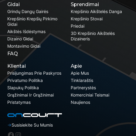
Gidai
Sprendimai
Grindų Dangų Gairės
Krepšinio Aikštelės Danga
Krepšinio Krepšių Pirkimo
Krepšinio Stovai
Gidai
Priedai
Aikštės Išdėstymas
3D Krepšinio Aikštelės
Dizaino Gidai
Dizaineris
Montavimo Gidai
FAQ
Klientai
Apie
Prisijungimas Prie Paskyros
Apie Mus
Privatumo Politika
Tinklaraštis
Slapukų Politika
Partnerystės
Grąžinimai Ir Grąžinimai
Komerciniai Teismai
Pristatymas
Naujienos
Susisiekite Su Mumis
„Facebook“
Instagram