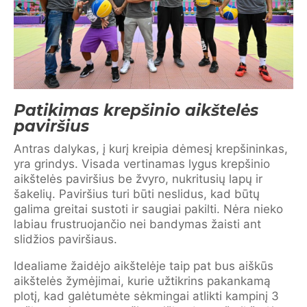
Patikimas krepšinio aikštelės
paviršius
Antras dalykas, į kurį kreipia dėmesį krepšininkas,
yra grindys. Visada vertinamas lygus krepšinio
aikštelės paviršius be žvyro, nukritusių lapų ir
šakelių. Paviršius turi būti neslidus, kad būtų
galima greitai sustoti ir saugiai pakilti. Nėra nieko
labiau frustruojančio nei bandymas žaisti ant
slidžios paviršiaus.
Idealiame žaidėjo aikštelėje taip pat bus aiškūs
aikštelės žymėjimai, kurie užtikrins pakankamą
plotį, kad galėtumėte sėkmingai atlikti kampinį 3