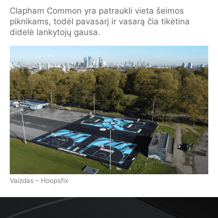
Clapham Common yra patraukli vieta šeimos
piknikams, todėl pavasarį ir vasarą čia tikėtina
didelė lankytojų gausa.
Vaizdas – Hoopsfix