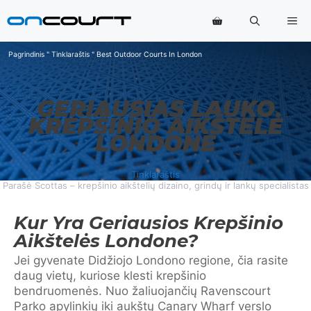
Pereiti
Me
prie
turinio
Pagrindinis
"
Tinklaraštis
"
Best Outdoor Courts In London
GERIAUSIAS LAUKO
KREPŠINIO AIKŠTELĖ
LONDONE
Tinklaraštis
Parašė Scottas – krepšinio aikštelių dizaino, grindų ir lankų specialistas
Kur Yra Geriausios Krepšinio
Aikštelės Londone?
Jei gyvenate Didžiojo Londono regione, čia rasite
daug vietų, kuriose klesti krepšinio
bendruomenės. Nuo žaliuojančių Ravenscourt
Parko apylinkių iki aukštų Canary Wharf verslo