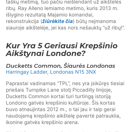
taškų metimą, tuo pačiu neišlendant už aikštelės
ribų. Ray Alleno lemiamo metimo, kuris 2013 m.
išlygino rezultatą Majamio komandai,
rekonstrukcija (
žiūrėkite čia
) būtų neįmanoma
siauroje aikštelėje, jei kas nors nešauktų “už ribų!”.
Kur Yra 5 Geriausi Krepšinio
Aikštynai Londone?
Ducketts Common, Šiaurės Londonas
Harringay Ladder, Londonas N15 3NX
Paprastai vadinamas “TPL”, nes yra įsikūręs tiesiai
priešais Turnpike Lane stotį Piccadilly linijoje,
Ducketts Common kortai turi turtingą istoriją
Londono gatvės krepšinio kultūroje. Šis kortas
buvo atnaujintas 2012 m., o tai jau ir taip gerai
naudojamą krepšinio aikštelę pavertė patrauklia,
ikonine gatvės krepšinio arena.