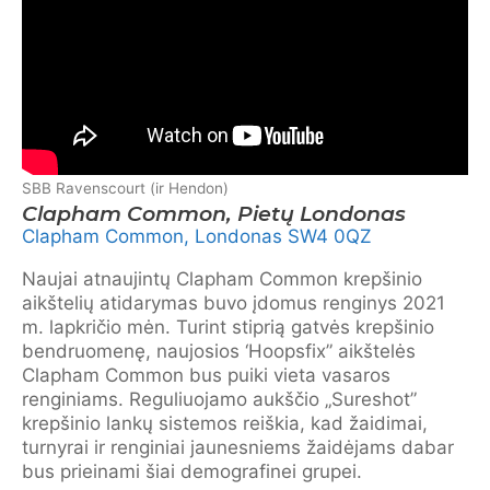
SBB Ravenscourt (ir Hendon)
Clapham Common, Pietų Londonas
Clapham Common, Londonas SW4 0QZ
Naujai atnaujintų Clapham Common krepšinio
aikštelių atidarymas buvo įdomus renginys 2021
m. lapkričio mėn. Turint stiprią gatvės krepšinio
bendruomenę, naujosios ‘Hoopsfix” aikštelės
Clapham Common bus puiki vieta vasaros
renginiams. Reguliuojamo aukščio „Sureshot”
krepšinio lankų sistemos reiškia, kad žaidimai,
turnyrai ir renginiai jaunesniems žaidėjams dabar
bus prieinami šiai demografinei grupei.