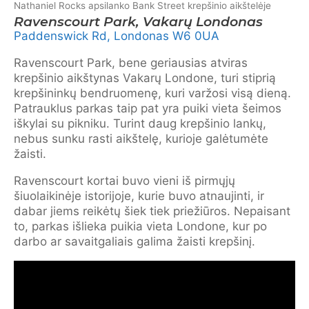
Nathaniel Rocks apsilanko Bank Street krepšinio aikštelėje
Ravenscourt Park, Vakarų Londonas
Paddenswick Rd, Londonas W6 0UA
Ravenscourt Park, bene geriausias atviras
krepšinio aikštynas Vakarų Londone, turi stiprią
krepšininkų bendruomenę, kuri varžosi visą dieną.
Patrauklus parkas taip pat yra puiki vieta šeimos
iškylai su pikniku. Turint daug krepšinio lankų,
nebus sunku rasti aikštelę, kurioje galėtumėte
žaisti.
Ravenscourt kortai buvo vieni iš pirmųjų
šiuolaikinėje istorijoje, kurie buvo atnaujinti, ir
dabar jiems reikėtų šiek tiek priežiūros. Nepaisant
to, parkas išlieka puikia vieta Londone, kur po
darbo ar savaitgaliais galima žaisti krepšinį.