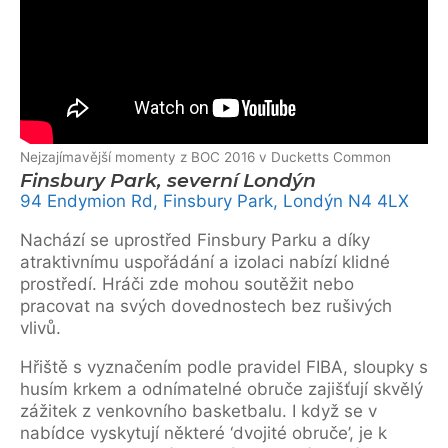
Nejzajímavější momenty z BOC 2016 v Ducketts Common
Finsbury Park, severní Londýn
94 Endymion Rd, Finsbury Park, Londýn N4 4LX
Nachází se uprostřed Finsbury Parku a díky
atraktivnímu uspořádání a izolaci nabízí klidné
prostředí. Hráči zde mohou soutěžit nebo
pracovat na svých dovednostech bez rušivých
vlivů.
Hřiště s vyznačením podle pravidel FIBA, sloupky s
husím krkem a odnímatelné obruče zajišťují skvělý
zážitek z venkovního basketbalu. I když se v
nabídce vyskytují některé ‘dvojité obruče’, je k