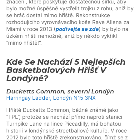
značení, které poskytuje dostatečnou šířku, aby
bylo možné úspěšně vystřelit trojku z rohu, aniž by
se hráč dostal mimo hřiště. Rekonstrukce
rozhodujícího vyrovnávacího koše Raye Allena za
Miami v roce 2013 (
podívejte se zde
) by bylo na
úzkém hřišti nemožné, aniž by někdo vykřikl
“mimo hřiště!”.
Kde Se Nachází 5 Nejlepších
Basketbalových Hřišť V
Londýně?
Ducketts Common, severní Londýn
Harringay Ladder, Londýn N15 3NX
Hřiště Ducketts Common, běžně známé jako
“TPL”, protože se nachází přímo naproti stanici
Turnpike Lane na lince Piccadilly, má bohatou
historii v londýnské streetballové kultuře. V roce
2012 bylo toto hřiště zrekonstruováno, čímž se z