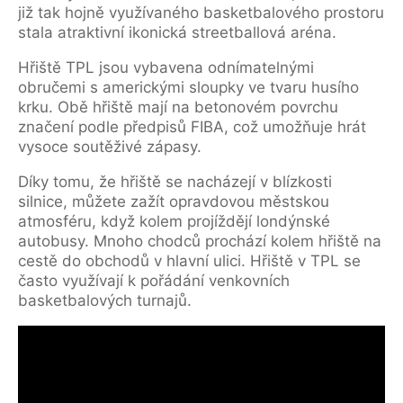
již tak hojně využívaného basketbalového prostoru
stala atraktivní ikonická streetballová aréna.
Hřiště TPL jsou vybavena odnímatelnými
obručemi s americkými sloupky ve tvaru husího
krku. Obě hřiště mají na betonovém povrchu
značení podle předpisů FIBA, což umožňuje hrát
vysoce soutěživé zápasy.
Díky tomu, že hřiště se nacházejí v blízkosti
silnice, můžete zažít opravdovou městskou
atmosféru, když kolem projíždějí londýnské
autobusy. Mnoho chodců prochází kolem hřiště na
cestě do obchodů v hlavní ulici. Hřiště v TPL se
často využívají k pořádání venkovních
basketbalových turnajů.