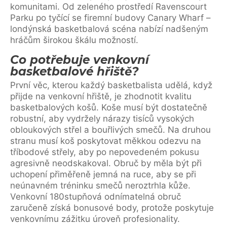
komunitami. Od zeleného prostředí Ravenscourt
Parku po tyčící se firemní budovy Canary Wharf –
londýnská basketbalová scéna nabízí nadšeným
hráčům širokou škálu možností.
Co potřebuje venkovní
basketbalové hřiště?
První věc, kterou každý basketbalista udělá, když
přijde na venkovní hřiště, je zhodnotit kvalitu
basketbalových košů. Koše musí být dostatečně
robustní, aby vydržely nárazy tisíců vysokých
obloukových střel a bouřlivých smečů. Na druhou
stranu musí koš poskytovat měkkou odezvu na
tříbodové střely, aby po nepovedeném pokusu
agresivně neodskakoval. Obruč by měla být při
uchopení přiměřeně jemná na ruce, aby se při
neúnavném tréninku smečů neroztrhla kůže.
Venkovní 180stupňová odnímatelná obruč
zaručeně získá bonusové body, protože poskytuje
venkovnímu zážitku úroveň profesionality.