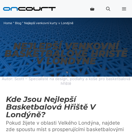
Přeskočit
Na
na
obsah
Home
"
Blog
"
Nejlepší venkovní kurty v Londýně
NEJLEPŠÍ VENKOVNÍ
BASKETBALOVÉ HŘIŠTĚ
V LONDÝNĚ
Blog
Autor: Scott – Specialisté na design, podlahy a koše pro basketbalová
hřiště
Kde Jsou Nejlepší
Basketbalová Hřiště V
Londýně?
Pokud žijete v oblasti Velkého Londýna, najdete
zde spoustu míst s prosperujícími basketbalovými