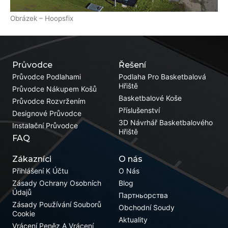
Obrázek – Hoopsfix
Průvodce
Řešení
Průvodce Podlahami
Podlaha Pro Basketbalová
Hřiště
Průvodce Nákupem Košů
Basketbalové Koše
Průvodce Rozvržením
Příslušenství
Designové Průvodce
3D Návrhář Basketbalového
Instalační Průvodce
Hřiště
FAQ
Zákazníci
O nás
Přihlášení K Účtu
O Nás
Zásady Ochrany Osobních
Blog
Údajů
Партньорства
Zásady Používání Souborů
Obchodní Soudy
Cookie
Aktuality
Vrácení Peněz A Vrácení