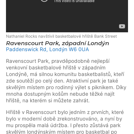
Nathaniel Rocks navštívil basketbalové hřiště Bank Street
Ravenscourt Park, západní Londýn
Paddenswick Rd, Londýn W6 0UA
Ravenscourt Park, pravděpodobně nejlepší
venkovní basketbalové hřiště v západním
Londýně, má silnou komunitu basketbalistů, kteří
zde soutěží po celý den. Atraktivní park je také
skvělým místem pro rodinný výlet s piknikem. Díky
mnoha dostupným košům nebude těžké najít
hřiště, na kterém si můžete zahrát.
Hřiště v Ravenscourt bylo jedním z prvních, které
bylo v moderní době zrekonstruováno, a nyní by
mu prospěla malá údržba. I přesto zůstává park
skvělým londýnským místem pro basketbal po