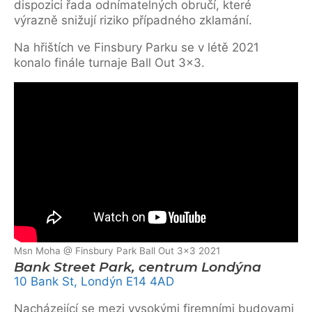
dispozici řada odnímatelných obručí, které
výrazně snižují riziko případného zklamání.
Na hřištích ve Finsbury Parku se v létě 2021
konalo finále turnaje Ball Out 3×3.
Msn Moha @ Finsbury Park Ball Out 3×3 2021
Bank Street Park, centrum Londýna
10 Bank St, Londýn E14 4AD
Nacházející se mezi vysokými firemními budovami