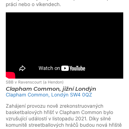
práci nebo o víkendech.
SBB v Ravenscourt (a Hendon)
Clapham Common, jižní Londýn
Clapham Common, Londýn SW4 0QZ
Zahájení provozu nově zrekonstruovaných
basketbalových hřišť v Clapham Common bylo
vzrušující událostí v listopadu 2021. Díky silné
komunitě streetballových hráčů budou nová hřiště