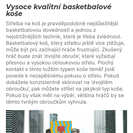
Vysoce kvalitní basketbalové
koše
Střelba na koš je pravděpodobně nejdůležitější
basketbalovou dovedností a jednou z
nejobtížnějších technik, které je třeba zvládnout.
Basketbalový koš, který střelbu ještě více ztěžuje,
může být pro začínající hráče frustrující. Zkušený
hráč bude znát ‘dvojité obruče’, které vyžadují
přesnou a vysokou obloukovou střelu. Plochý
kontakt s tímto tužším typem koše téměř jistě
povede k neúspěšnému pokusu o střelu. Pokud
dokážete konzistentně skórovat na ‘dvojitém
obroučku’, pak můžete střílet na jakýkoli typ koše.
Pokud by však měli na výběr, většina hráčů by se
těmto tvrdým obroučkům vyhnula.