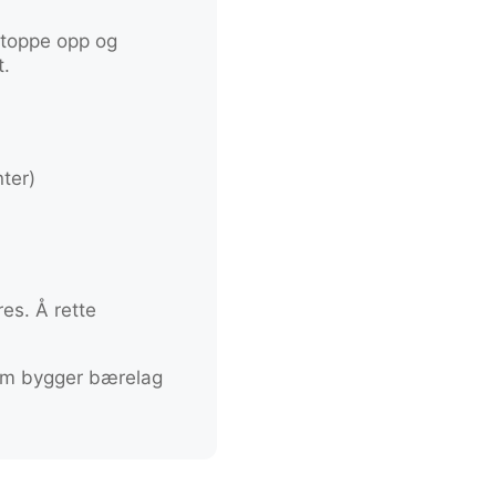
stoppe opp og
t.
nter)
res. Å rette
som bygger bærelag