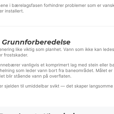
sene i bærelagsfasen forhindrer problemer som er vanske
r installert.
 Grunnforberedelse
ering like viktig som planhet. Vann som ikke kan ledes bo
er frostskader.
nnebærer vanligvis et komprimert lag med stein eller b
elning som leder vann bort fra baneområdet. Målet er i
det blir stående vann på overflaten.
rer sjelden til umiddelbar svikt — det skaper langsomm