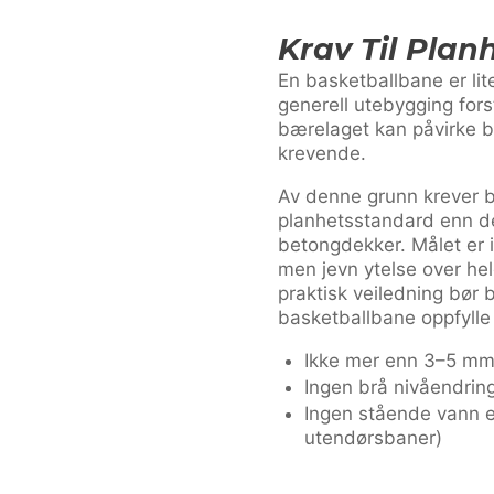
Krav Til Plan
En basketballbane er lite
generell utebygging forst
bærelaget kan påvirke ba
krevende.
Av denne grunn krever 
planhetsstandard enn de
betongdekker. Målet er i
men jevn ytelse over hel
praktisk veiledning bør 
basketballbane oppfylle
Ikke mer enn 3–5 mm
Ingen brå nivåendring
Ingen stående vann et
utendørsbaner)