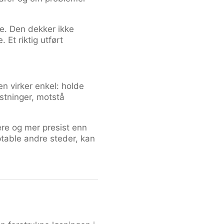
e. Den dekker ikke
 Et riktig utført
n virker enkel: holde
astninger, motstå
re og mer presist enn
eptable andre steder, kan