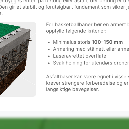
r bygges enten på betong eller asfalt, der betong er de
 Den gir et stabilt og forutsigbart fundament som sikrer j
e.
For basketballbaner bør en armert 
oppfylle følgende kriterier:
Minimalus storis
100–150 mm
Armering med stålnett eller arme
Laseravrettet overflate
Svak helning for utendørs drener
Asfaltbaser kan være egnet i visse 
krever strengere forberedelse og er
langsiktige bevegelser.