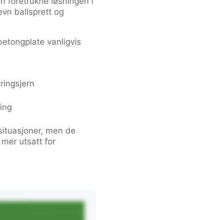
n foretrukne løsningen i
evn ballsprett og
betongplate vanligvis
ringsjern
ing
situasjoner, men de
 mer utsatt for