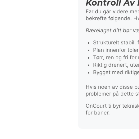
Kontroll Av
Før du går videre me
bekrefte følgende. Hv
Bærelaget ditt bør v
Strukturelt stabil,
Plan innenfor tole
Tørr, ren og fri for
Riktig drenert, ut
Bygget med riktige
Hvis noen av disse pu
problemer på dette st
OnCourt tilbyr tekni
for baner.