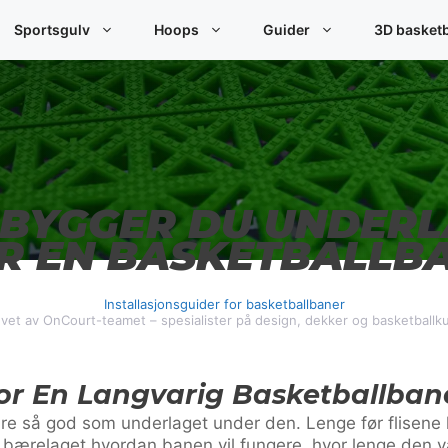
Sportsgulv
Hoops
Guider
3D basket
 BYGGER DU UNDER
R EN BASKETBALLB
Installasjonsguider for basketballbaner
vet av OnCourt-teamet – spesialister på design, dekker og basketballk
or En Langvarig Basketballban
re så god som underlaget under den. Lenge før flisene 
 bærelaget hvordan banen vil fungere, hvor lenge den 