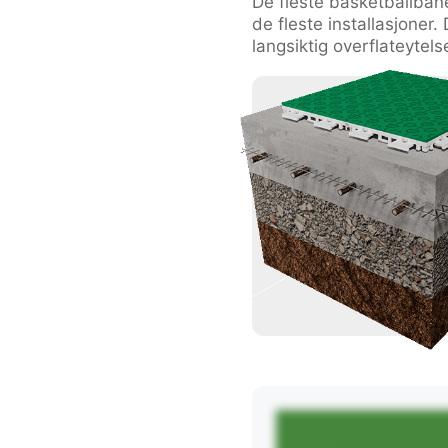
De fleste basketballbane
de fleste installasjoner.
langsiktig overflateytels