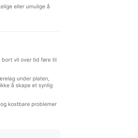
lige eller umulige å
rt vil over tid føre til
ærelag under platen,
kke å skape et synlig
e og kostbare problemer