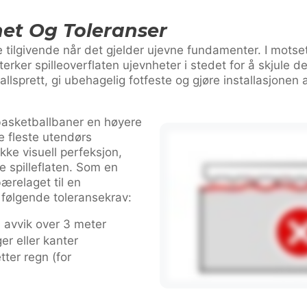
het Og Toleranser
 tilgivende når det gjelder ujevne fundamenter. I motsetn
erker spilleoverflaten ujevnheter i stedet for å skjule d
llsprett, gi ubehagelig fotfeste og gjøre installasjonen 
basketballbaner en høyere
 fleste utendørs
kke visuell perfeksjon,
e spilleflaten. Som en
bærelaget til en
 følgende toleransekrav:
 avvik over 3 meter
er eller kanter
ter regn (for