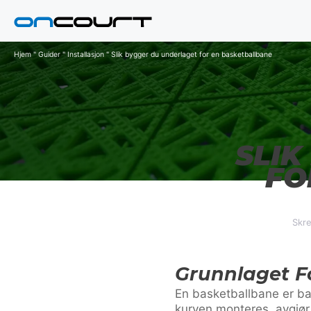
Hopp
til
innhold
Hjem
"
Guider
"
Installasjon
"
Slik bygger du underlaget for en basketballbane
SLIK
FO
Skre
Grunnlaget F
En basketballbane er ba
kurven monteres, avgjør