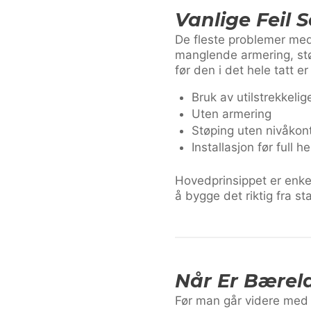
Vanlige Feil
De fleste problemer med 
manglende armering, støp
før den i det hele tatt e
Bruk av utilstrekkelig
Uten armering
Støping uten nivåkont
Installasjon før full h
Hovedprinsippet er enkel
å bygge det riktig fra st
Når Er Bærela
Før man går videre med i