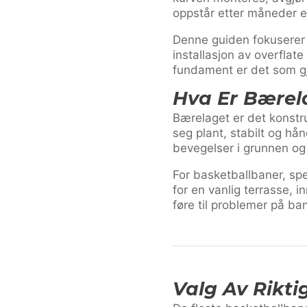
oppstår etter måneder el
Denne guiden fokuserer 
installasjon av overflat
fundament er det som gjø
Hva Er Bærel
Bærelaget er det konstr
seg plant, stabilt og hå
bevegelser i grunnen og 
For basketballbaner, sp
for en vanlig terrasse, 
føre til problemer på ba
Valg Av Rikt