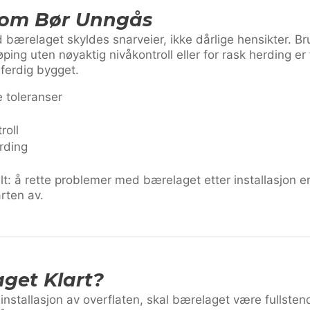
 Som Bør Unngås
bærelaget skyldes snarveier, ikke dårlige hensikter. Br
ing uten nøyaktig nivåkontroll eller for rask herding er
r ferdig bygget.
e toleranser
roll
erding
t: å rette problemer med bærelaget etter installasjon e
arten av.
get Klart?
nstallasjon av overflaten, skal bærelaget være fullstend