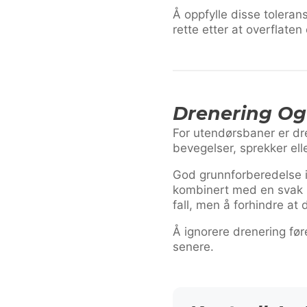
Å oppfylle disse toleran
rette etter at overflaten e
Drenering Og
For utendørsbaner er dren
bevegelser, sprekker ell
God grunnforberedelse i
kombinert med en svak h
fall, men å forhindre at 
Å ignorere drenering fø
senere.