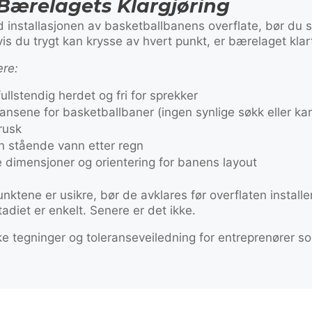
 Bærelagets Klargjøring
d installasjonen av basketballbanens overflate, bør du 
is du trygt kan krysse av hvert punkt, er bærelaget klar
ære:
 fullstendig herdet og fri for sprekker
ransene for basketballbaner (ingen synlige søkk eller ka
 rusk
en stående vann etter regn
 dimensjoner og orientering for banens layout
nktene er usikre, bør de avklares før overflaten installe
adiet er enkelt. Senere er det ikke.
ske tegninger og toleranseveiledning for entreprenører 