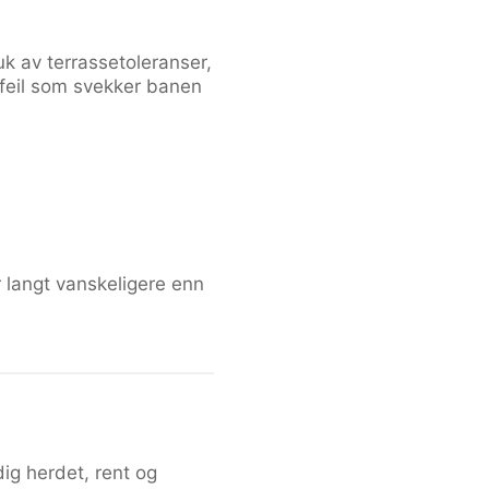
uk av terrassetoleranser,
 feil som svekker banen
r langt vanskeligere enn
ig herdet, rent og