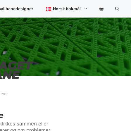
ballbanedesigner
Norsk bokmål
LAGET
ANE
urver
e
klikkes sammen eller
varer og om problemer