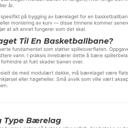
ler år.
spesifikt på bygging av bærelaget for en basketballban
e eller montering av kurv — disse trinnene kommer senere.
r at alt annet fungerer som det skal.
aget Til En Basketballbane?
uerte fundamentet som støtter spilleoverflaten. Oppgave
ndtere vann. I praksis innebærer dette å bære spillerbel
forhindre at fukt skader banen over.
esielt de med modulært dekke, må bærelaget være flate
innkjørsel eller hageheller. Små avvik som ville vært aks
nen.
ig Type Bærelag