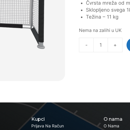
Čvrsta mreža od m
Sklopljeno svega 1
Težina – 11 kg
Nema na zalihi u UK
-
+
Aluminium
Folding
Goal
količina
Kupci
O nama
Prijava Na Račun
O Nama