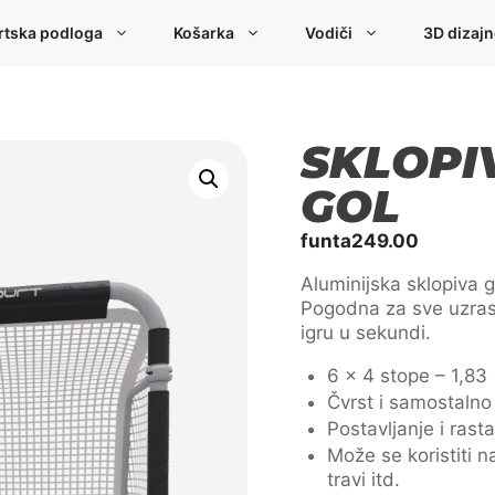
rtska podloga
Košarka
Vodiči
3D dizaj
SKLOPI
GOL
funta
249.00
Aluminijska sklopiva g
Pogodna za sve uzrast
igru u sekundi.
6 x 4 stope – 1,83
Čvrst i samostalno 
Postavljanje i rasta
Može se koristiti 
travi itd.