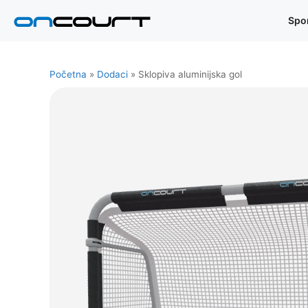
Preskoči
Spo
na
sadržaj
Početna
»
Dodaci
»
Sklopiva aluminijska gol