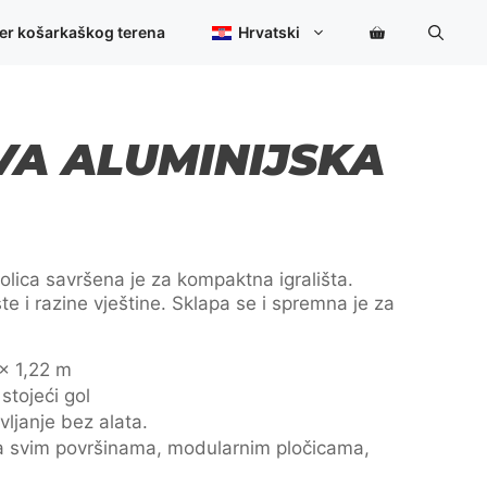
Goal
količina
ner košarkaškog terena
Hrvatski
VA ALUMINIJSKA
olica savršena je za kompaktna igrališta.
e i razine vještine. Sklapa se i spremna je za
 x 1,22 m
stojeći gol
vljanje bez alata.
na svim površinama, modularnim pločicama,