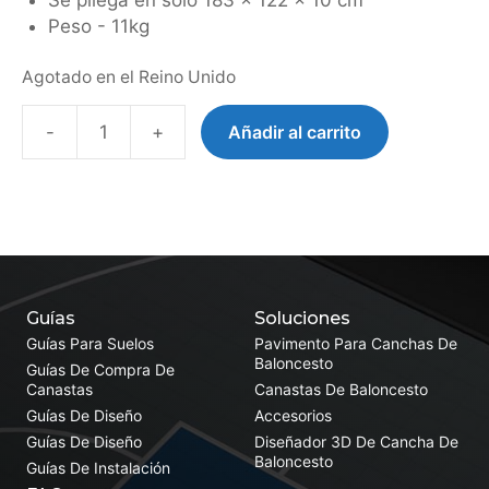
Se pliega en sólo 183 x 122 x 10 cm
Peso - 11kg
Agotado en el Reino Unido
-
+
Añadir al carrito
Aluminium
Folding
Goal
cantidad
Guías
Soluciones
Guías Para Suelos
Pavimento Para Canchas De
Baloncesto
Guías De Compra De
Canastas
Canastas De Baloncesto
Guías De Diseño
Accesorios
Guías De Diseño
Diseñador 3D De Cancha De
Baloncesto
Guías De Instalación