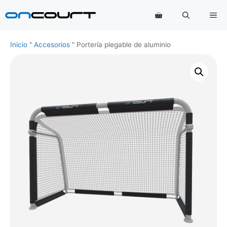
Saltar
Me
al
contenido
Inicio
"
Accesorios
"
Portería plegable de aluminio