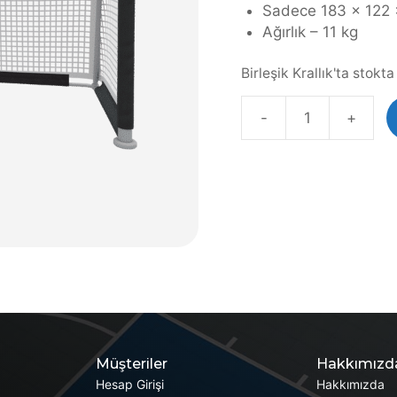
Sadece 183 x 122 x
Ağırlık – 11 kg
Birleşik Krallık'ta stokt
-
+
Aluminium
Folding
Goal
adet
Müşteriler
Hakkımızd
Hesap Girişi
Hakkımızda