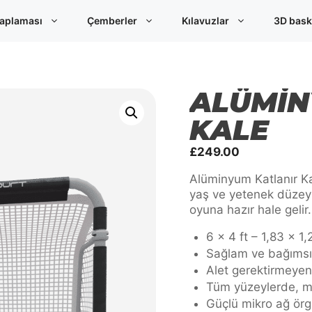
aplaması
Çemberler
Kılavuzlar
3D bask
ALÜMIN
KALE
£
249.00
Alüminyum Katlanır K
yaş ve yetenek düzeyi
oyuna hazır hale gelir.
6 x 4 ft – 1,83 x 1
Sağlam ve bağımsı
Alet gerektirmeye
Tüm yüzeylerde, mod
Güçlü mikro ağ örg