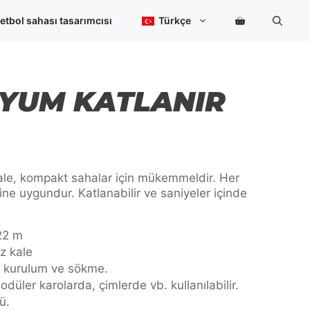
Goal
adet
etbol sahası tasarımcısı
Türkçe
YUM KATLANIR
ale, kompakt sahalar için mükemmeldir. Her
ne uygundur. Katlanabilir ve saniyeler içinde
,22 m
z kale
n kurulum ve sökme.
üler karolarda, çimlerde vb. kullanılabilir.
ü.