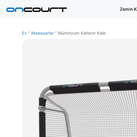
İçeriğe
Zemin K
geç
Ev
"
Aksesuarlar
"
Alüminyum Katlanır Kale