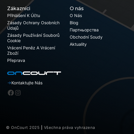
Zákazníci
O nás
Přihlášení K Účtu
O Nás
Zásady Ochrany Osobních
Blog
Údajů
Партньорства
Zásady Používání Souborů
Obchodní Soudy
Cookie
Aktuality
Vrácení Peněz A Vrácení
Zboží
Přeprava
Kontaktujte Nás
Facebook
Instagram
Přidat do košíku
£
249.00
© OnCourt 2025
|
Všechna práva vyhrazena