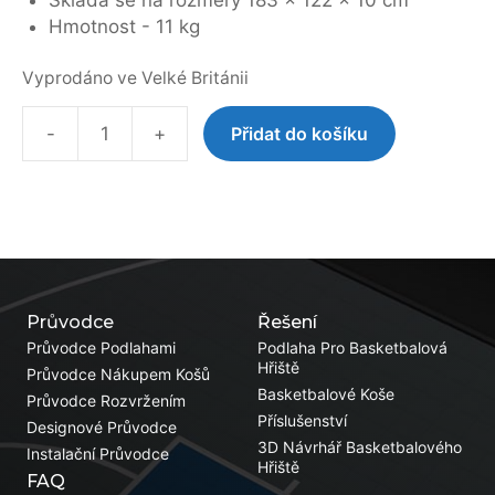
Skládá se na rozměry 183 x 122 x 10 cm
Hmotnost - 11 kg
Vyprodáno ve Velké Británii
-
+
Přidat do košíku
Aluminium
Folding
Goal
množství
Průvodce
Řešení
Průvodce Podlahami
Podlaha Pro Basketbalová
Hřiště
Průvodce Nákupem Košů
Basketbalové Koše
Průvodce Rozvržením
Příslušenství
Designové Průvodce
3D Návrhář Basketbalového
Instalační Průvodce
Hřiště
FAQ