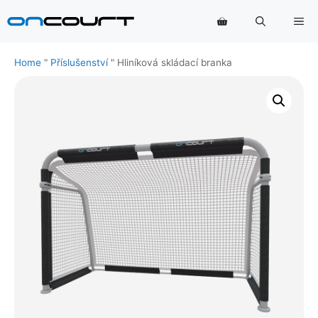
Přeskočit
Na
na
obsah
Home
"
Příslušenství
"
Hliníková skládací branka