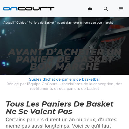
Aller
Me
au
contenu
Accueil
"
Guides
"
Paniers de Basket
"
Avant d'acheter un cerceau bon marché
AVANT D’ACHETER UN
PANIER DE BASKET
BON MARCHÉ
Guides d’achat de paniers de basketball
Rédigé par l’équipe OnCourt – spécialistes de la conception, des
revêtements et des paniers de basket
Tous Les Paniers De Basket
Ne Se Valent Pas
Certains paniers durent un an ou deux, d’autres
même pas aussi longtemps. Voici ce qu’il faut