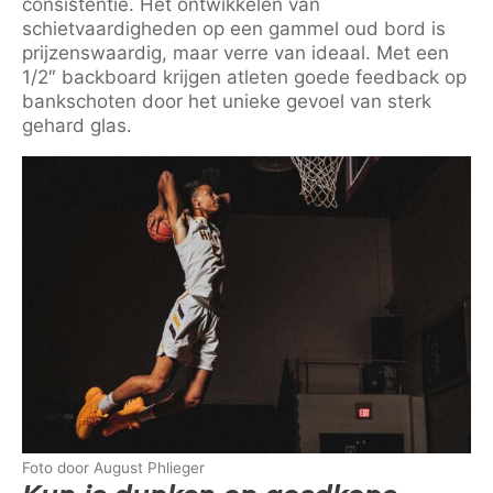
consistentie. Het ontwikkelen van
schietvaardigheden op een gammel oud bord is
prijzenswaardig, maar verre van ideaal. Met een
1/2″ backboard krijgen atleten goede feedback op
bankschoten door het unieke gevoel van sterk
gehard glas.
Foto door August Phlieger