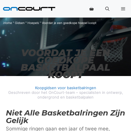
Ga
Me
naar
de
inhoud
Home
"
Gidsen
"
Hoepels
"
Voordat je een goedkope hoepel koopt
VOORDAT JE EEN
GOEDKOPE
BASKETBALPAAL
KOOPT
Koopgidsen voor basketbalringen
Geschreven door het OnCourt-team – specialisten in ontwerp,
ondergrond en basketbalpalen
Niet Alle Basketbalringen Zijn
Gelijk
Sommige ringen gaan een jaar of twee mee,