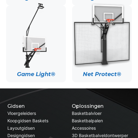
Game Light®
Net Protect®
Gidsen
Oplossingen
Vloergeleiders
Basketbalvloer
Koopgidsen Baskets
Basketbalpalen
Layoutgidsen
Accessoires
Designgidsen
3D Basketbalveldontwerper