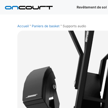
Aller
Revêtement de sol
au
contenu
Accueil
"
Paniers de basket
"
Supports audio