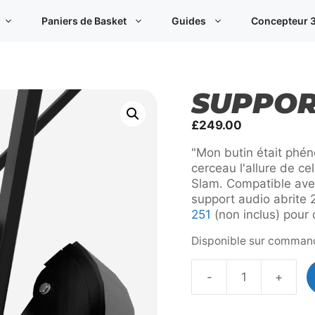
Paniers de Basket
Guides
Concepteur 3
SUPPOR
£
249.00
"Mon butin était phé
cerceau l'allure de c
Slam. Compatible ave
support audio abrite 2
251
(non inclus) pour
Disponible sur comman
-
+
quantité
de
Audio