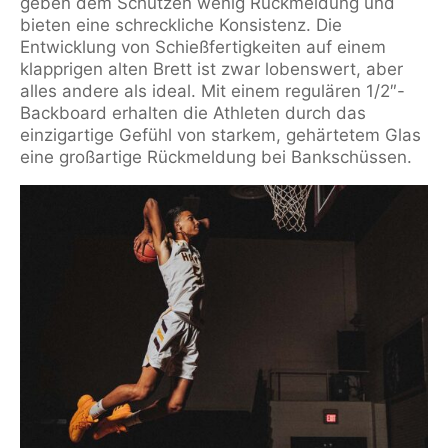
geben dem Schützen wenig Rückmeldung und
bieten eine schreckliche Konsistenz. Die
Entwicklung von Schießfertigkeiten auf einem
klapprigen alten Brett ist zwar lobenswert, aber
alles andere als ideal. Mit einem regulären 1/2″-
Backboard erhalten die Athleten durch das
einzigartige Gefühl von starkem, gehärtetem Glas
eine großartige Rückmeldung bei Bankschüssen.