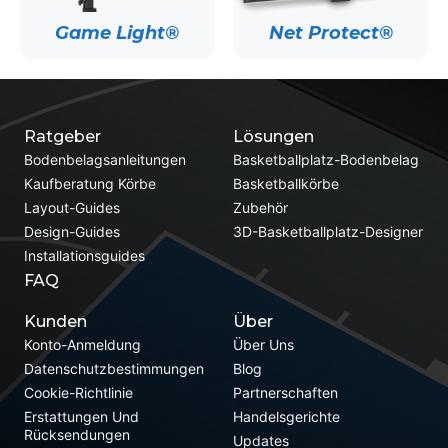
Game Light®
Net Protect®
Ratgeber
Lösungen
Bodenbelagsanleitungen
Basketballplatz-Bodenbelag
Kaufberatung Körbe
Basketballkörbe
Layout-Guides
Zubehör
Design-Guides
3D-Basketballplatz-Designer
Installationsguides
FAQ
Kunden
Über
Konto-Anmeldung
Über Uns
Datenschutzbestimmungen
Blog
Cookie-Richtlinie
Partnerschaften
Erstattungen Und
Handelsgerichte
Rücksendungen
Updates