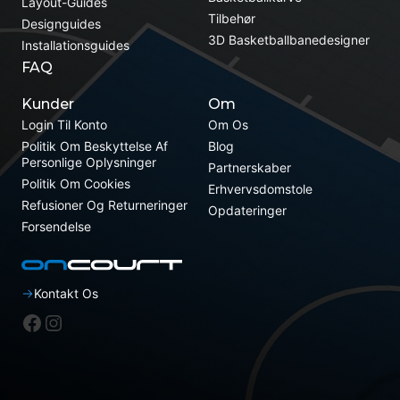
Layout-Guides
Tilbehør
Designguides
3D Basketballbanedesigner
Installationsguides
FAQ
Kunder
Om
Login Til Konto
Om Os
Politik Om Beskyttelse Af
Blog
Personlige Oplysninger
Partnerskaber
Politik Om Cookies
Erhvervsdomstole
Refusioner Og Returneringer
Opdateringer
Forsendelse
Kontakt Os
Facebook
Instagram