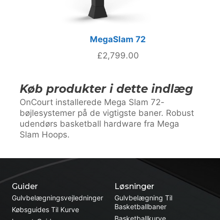
MegaSlam 72
£
2,799.00
Køb produkter i dette indlæg
OnCourt installerede Mega Slam 72-
bøjlesystemer på de vigtigste baner. Robust
udendørs basketball hardware fra Mega
Slam Hoops.
Guider
Løsninger
Gulvbelægningsvejledninger
Gulvbelægning Til
Basketballbaner
Købsguides Til Kurve
Basketballkurve