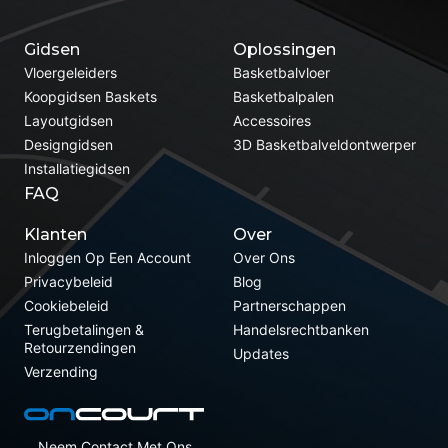
Gidsen
Oplossingen
Vloergeleiders
Basketbalvloer
Koopgidsen Baskets
Basketbalpalen
Layoutgidsen
Accessoires
Designgidsen
3D Basketbalveldontwerper
Installatiegidsen
FAQ
Klanten
Over
Inloggen Op Een Account
Over Ons
Privacybeleid
Blog
Cookiebeleid
Partnerschappen
Terugbetalingen &
Handelsrechtbanken
Retourzendingen
Updates
Verzending
Neem Contact Met Ons