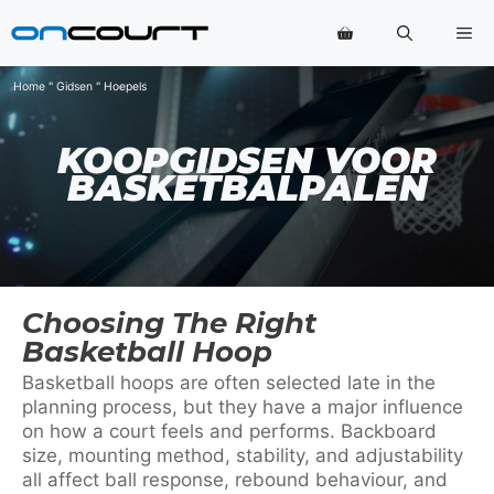
Ga
Me
naar
de
inhoud
Home
"
Gidsen
"
Hoepels
KOOPGIDSEN VOOR
BASKETBALPALEN
Choosing The Right
Basketball Hoop
Basketball hoops are often selected late in the
planning process, but they have a major influence
on how a court feels and performs. Backboard
size, mounting method, stability, and adjustability
all affect ball response, rebound behaviour, and