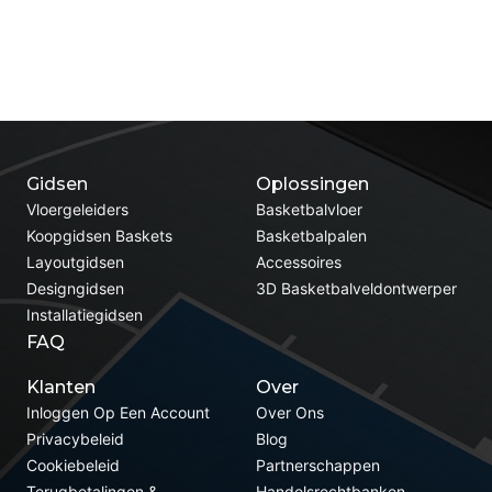
Gidsen
Oplossingen
Vloergeleiders
Basketbalvloer
Koopgidsen Baskets
Basketbalpalen
Layoutgidsen
Accessoires
Designgidsen
3D Basketbalveldontwerper
Installatiegidsen
FAQ
Klanten
Over
Inloggen Op Een Account
Over Ons
Privacybeleid
Blog
Cookiebeleid
Partnerschappen
Terugbetalingen &
Handelsrechtbanken