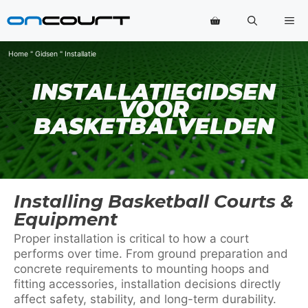
Ga
Me
naar
de
inhoud
Home
"
Gidsen
"
Installatie
INSTALLATIEGIDSEN
VOOR
BASKETBALVELDEN
Installing Basketball Courts &
Equipment
Proper installation is critical to how a court
performs over time. From ground preparation and
concrete requirements to mounting hoops and
fitting accessories, installation decisions directly
affect safety, stability, and long-term durability.