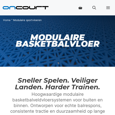
Ga
Me
naar
de
inhoud
Home
"
Modulaire sportvloeren
MODULAIRE
BASKETBALVLOER
Sneller Spelen. Veiliger
Landen. Harder Trainen.
Hoogwaardige modulaire
basketbalveldvloersystemen voor buiten en
binnen. Ontworpen voor echte balrespons,
consistente tractie en duurzaamheid op lange