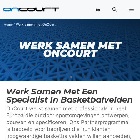
Ga
Me
naar
de
inhoud
Home
"
Werk samen met OnCourt
WERK SAMEN MET
ONCOURT
Werk Samen Met Een
Specialist In Basketbalvelden
OnCourt werkt samen met professionals in heel
Europa die outdoor sportomgevingen ontwerpen,
bouwen en specificeren. Ons Partnerprogramma
is bedoeld voor bedrijven die hun klanten
hoogwaardige basketbalvelden willen aanbieden,