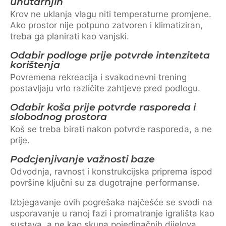
unutarnjih
Krov ne uklanja vlagu niti temperaturne promjene.
Ako prostor nije potpuno zatvoren i klimatiziran,
treba ga planirati kao vanjski.
Odabir podloge prije potvrde intenziteta
korištenja
Povremena rekreacija i svakodnevni trening
postavljaju vrlo različite zahtjeve pred podlogu.
Odabir koša prije potvrde rasporeda i
slobodnog prostora
Koš se treba birati nakon potvrde rasporeda, a ne
prije.
Podcjenjivanje važnosti baze
Odvodnja, ravnost i konstrukcijska priprema ispod
površine ključni su za dugotrajne performanse.
Izbjegavanje ovih pogrešaka najčešće se svodi na
usporavanje u ranoj fazi i promatranje igrališta kao
sustava, a ne kao skupa pojedinačnih dijelova.