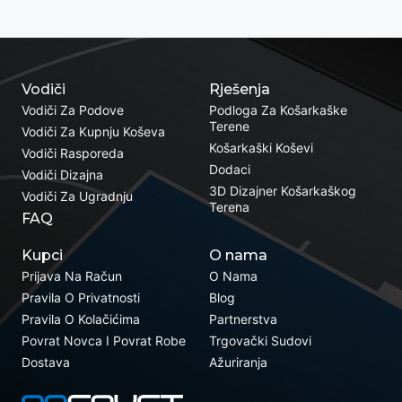
Vodiči
Rješenja
Vodiči Za Podove
Podloga Za Košarkaške
Terene
Vodiči Za Kupnju Koševa
Košarkaški Koševi
Vodiči Rasporeda
Dodaci
Vodiči Dizajna
3D Dizajner Košarkaškog
Vodiči Za Ugradnju
Terena
FAQ
Kupci
O nama
Prijava Na Račun
O Nama
Pravila O Privatnosti
Blog
Pravila O Kolačićima
Partnerstva
Povrat Novca I Povrat Robe
Trgovački Sudovi
Dostava
Ažuriranja