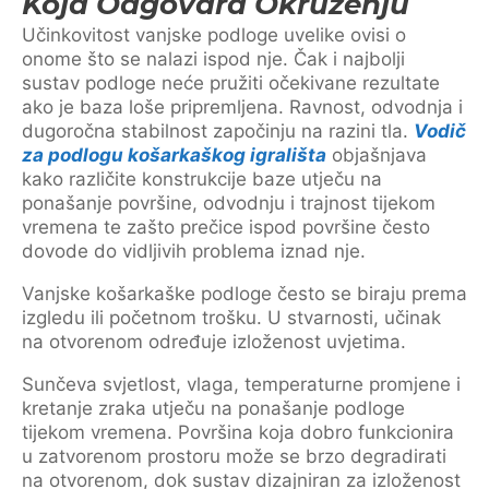
Koja Odgovara Okruženju
Učinkovitost vanjske podloge uvelike ovisi o
onome što se nalazi ispod nje. Čak i najbolji
sustav podloge neće pružiti očekivane rezultate
ako je baza loše pripremljena. Ravnost, odvodnja i
dugoročna stabilnost započinju na razini tla.
Vodič
za podlogu košarkaškog igrališta
objašnjava
kako različite konstrukcije baze utječu na
ponašanje površine, odvodnju i trajnost tijekom
vremena te zašto prečice ispod površine često
dovode do vidljivih problema iznad nje.
Vanjske košarkaške podloge često se biraju prema
izgledu ili početnom trošku. U stvarnosti, učinak
na otvorenom određuje izloženost uvjetima.
Sunčeva svjetlost, vlaga, temperaturne promjene i
kretanje zraka utječu na ponašanje podloge
tijekom vremena. Površina koja dobro funkcionira
u zatvorenom prostoru može se brzo degradirati
na otvorenom, dok sustav dizajniran za izloženost