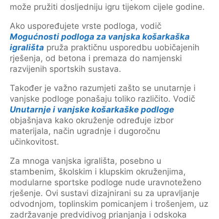
može pružiti dosljedniju igru tijekom cijele godine.
Ako uspoređujete vrste podloga, vodič
Mogućnosti podloga za vanjska košarkaška
igrališta
pruža praktičnu usporedbu uobičajenih
rješenja, od betona i premaza do namjenski
razvijenih sportskih sustava.
Također je važno razumjeti zašto se unutarnje i
vanjske podloge ponašaju toliko različito. Vodič
Unutarnje i vanjske košarkaške podloge
objašnjava kako okruženje određuje izbor
materijala, način ugradnje i dugoročnu
učinkovitost.
Za mnoga vanjska igrališta, posebno u
stambenim, školskim i klupskim okruženjima,
modularne sportske podloge nude uravnoteženo
rješenje. Ovi sustavi dizajnirani su za upravljanje
odvodnjom, toplinskim pomicanjem i trošenjem, uz
zadržavanje predvidivog prianjanja i odskoka