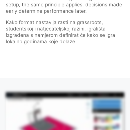
setup, the same principle applies: decisions made
early determine performance later.
Kako format nastavlja rasti na grassroots,
studentskoj i natjecateljskoj razini, igrališta
izgrađena s namjerom definirat će kako se igra
lokalno godinama koje dolaze.
Ovaj video vizualno prikazuje proces dizajna i ne sadrži govorni zvuk.