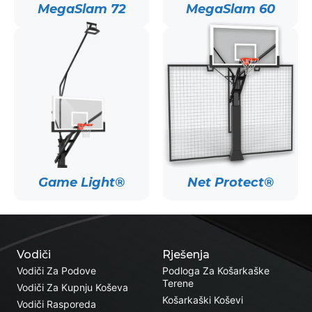
MegaSlam 72
MegaSlam 60
Game Light®
Net Protect®
Vodiči
Rješenja
Vodiči Za Podove
Podloga Za Košarkaške
Terene
Vodiči Za Kupnju Koševa
Košarkaški Koševi
Vodiči Rasporeda