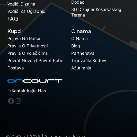
Dodaci
Vodiči Dizajna
3D Dizajner Košarkaškog
Vodiči Za Ugradnju
Terena
FAQ
Kupci
O nama
Prijava Na Račun
O Nama
Pravila O Privatnosti
Blog
Pravila O Kolačićima
Partnerstva
Povrat Novca I Povrat Robe
Trgovački Sudovi
Dostava
Ažuriranja
Kontaktirajte Nas
Facebook
Instagram
© OnCourt 2025
|
Sva prava pridržana